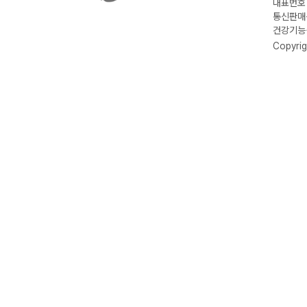
대표번호 :
통신판매신
건강기능식
Copyrig