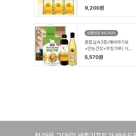
9,200원
상품번호 862400
혼합실속3종(해바라기유
+만능간장+부침가루) 식용
유세트
5,570원
첫 마음 그대로! 세종기프트가 약속드