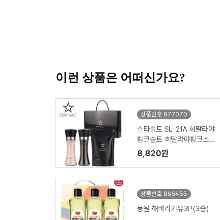
이런 상품은 어떠신가요?
상품번호 677070
스타솔트 SL-21A 히말라야
핑크솔트 히말라야핑크소금
블랙페퍼 통후추 그라인더
8,820원
리필소금 명절선물 기념품
답례품 근로자의날 창립기
념 실속 소금선물세트
상품번호 866455
동원 해바라기유3P(3종)