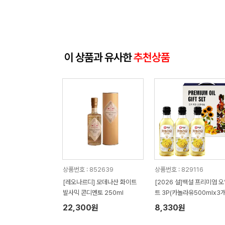
이 상품과 유사한
추천상품
상품번호 : 852639
상품번호 : 829116
[레오나르디] 모데나산 화이트
[2026 설]백설 프리미엄 
발사믹 콘디멘토 250ml
트 3P(카놀라유500mlx3개
22,300원
8,330원