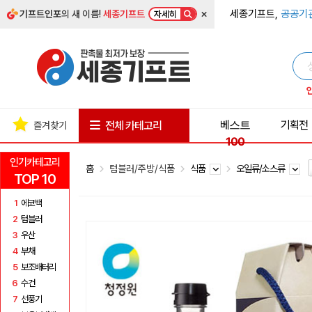
×
세종기프트,
공공기
기프트인포
의 새 이름!
세종기프트
자세히
베스트
기획전
전체 카테고리
즐겨찾기
100
인기카테고리
홈
텀블러/주방/식품
식품
오일류/소스류
TOP 10
1
에코백
2
텀블러
3
우산
4
부채
5
보조배터리
6
수건
7
선풍기