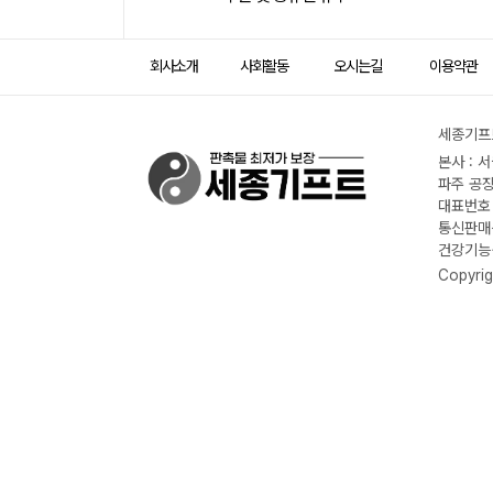
회사소개
사회활동
오시는길
이용약관
세종기프트
본사 : 
파주 공장
대표번호 :
통신판매신
건강기능식
Copyrig