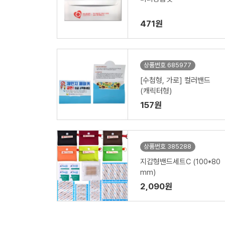
471원
상품번호 685977
[수첩형, 가로] 컬러밴드
(캐릭터형)
157원
상품번호 385288
지갑형밴드세트C (100*80
mm)
2,090원