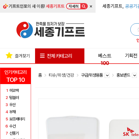
×
세종기프트,
공공기
기프트인포
의 새 이름!
세종기프트
자세히
베스트
기획전
전체 카테고리
즐겨찾기
100
인기카테고리
홈
티슈/위생/건강
구급/위생용품
홍보밴드
TOP 10
1
에코백
2
텀블러
3
우산
4
부채
5
보조배터리
6
수건
7
선풍기