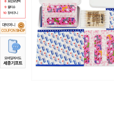
8
보온보냉백
9
물티슈
10
장바구니
대박머니
₩
COUPON
SHOP
모바일에서도
세종기프트