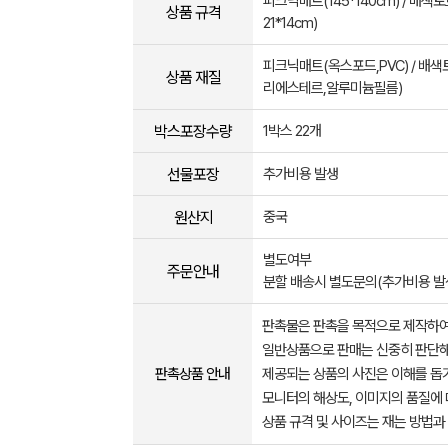
피크닉매트(145*140cm) / 배색
상품 규격
21*14cm)
피크닉매트(옥스포드,PVC) / 배
상품 재질
리에스테르,알루미늄필름)
박스포장수량
1박스 22개
선물포장
추가비용 발생
원산지
중국
별도여부
주문안내
분할 배송시 별도문의(추가비용 발
판촉물은 판촉을 목적으로 제작하여
일반상품으로 판매는 신중히 판단해
판촉상품 안내
제공되는 상품의 사진은 이해를 
모니터의 해상도, 이미지의 품질에 
상품 규격 및 사이즈는 재는 방법과