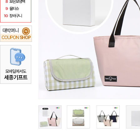
8
보온보냉백
9
물티슈
10
장바구니
대박머니
₩
COUPON
SHOP
모바일에서도
세종기프트