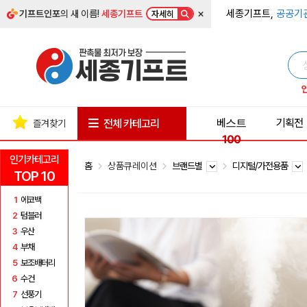
×
세종기프트,
공공기
기프트인포
의 새 이름!
세종기프트
자세히
베스트
기획전
전체 카테고리
즐겨찾기
100
인기카테고리
홈
상품큐레이션
브랜드별
디지털/가전용품
TOP 10
1
에코백
2
텀블러
3
우산
4
부채
5
보조배터리
6
수건
7
선풍기