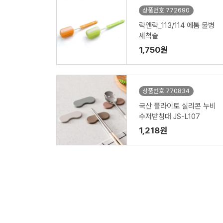
상품번호 772690
락앤락_113/114 에톰 물병
세척솔
1,750원
상품번호 770834
국산 플라이토 실리콘 누비
수저받침대 JS-L107
1,218원