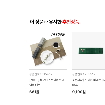
이 상품과 유사한
추천상품
상품번호 : 515437
상품번호 : 735519
[플씨드] 북유럽 스트라이프 테
주문제작 | 실리콘 바매트 | 
이블 매트
054
661원
9,190원