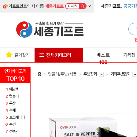
×
세종기프트,
공공기
기프트인포
의 새 이름!
세종기프트
자세히
베스트
기획전
전체 카테고리
즐겨찾기
100
인기카테고리
홈
텀블러/주방/식품
주방잡화
기타주방잡화
TOP 10
1
에코백
2
텀블러
3
우산
4
부채
5
보조배터리
6
수건
7
선풍기