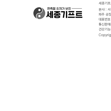
세종기프트
본사 : 
파주 공장
대표번호 :
통신판매신
건강기능식
Copyrig