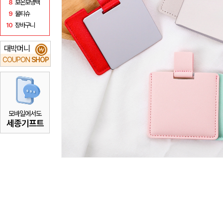
8
보온보냉백
9
물티슈
10
장바구니
대박머니
₩
COUPON
SHOP
모바일에서도
세종기프트