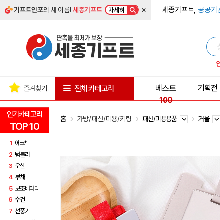
×
세종기프트,
공공기
기프트인포
의 새 이름!
세종기프트
자세히
베스트
기획전
전체 카테고리
즐겨찾기
100
인기카테고리
홈
가방/패션/미용/키링
패션/미용용품
거울
TOP 10
1
에코백
2
텀블러
3
우산
4
부채
5
보조배터리
6
수건
7
선풍기