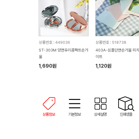
상품번호 : 449036
상품번호 : 518738
ST-303M 양면유리콤팩트손거
403A-심플단면손거울 피
울
이트
1,690원
1,120원
상품정보
기본정보
상세설명
인쇄샘플