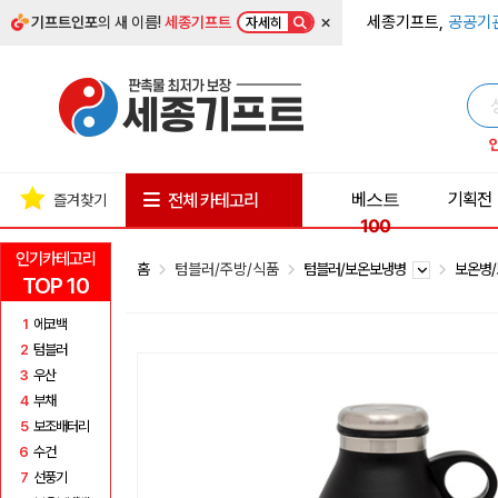
×
세종기프트,
공공기
기프트인포
의 새 이름!
세종기프트
자세히
베스트
기획전
전체 카테고리
즐겨찾기
100
인기카테고리
홈
텀블러/주방/식품
텀블러/보온보냉병
보온병
TOP 10
1
에코백
2
텀블러
3
우산
4
부채
5
보조배터리
6
수건
7
선풍기