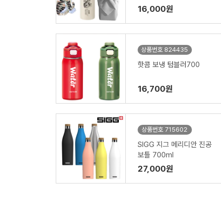
70ml (보자기 포장)
16,000원
상품번호 824435
핫콤 보냉 텀블러700
16,700원
상품번호 715602
SIGG 지그 메리디안 진공
보틀 700ml
27,000원