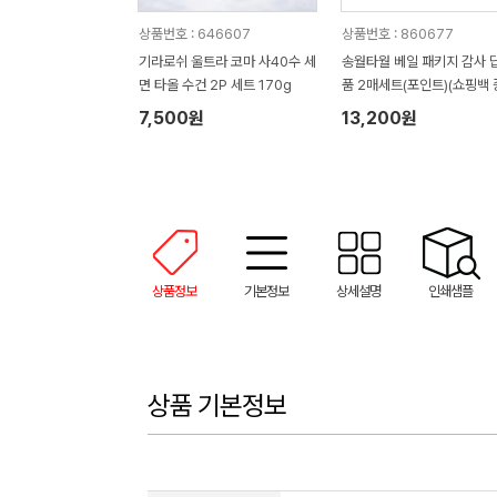
상품번호 : 646607
상품번호 : 860677
기라로쉬 울트라 코마 사40수 세
송월타월 베일 패키지 감사 
면 타올 수건 2P 세트 170g
품 2매세트(포인트)(쇼핑백 
정)
7,500원
13,200원
상품정보
기본정보
상세설명
인쇄샘플
상품 기본정보