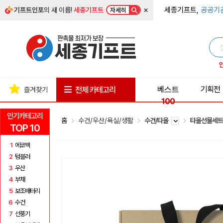
×
세종기프트,
공공기
기프트인포
의 새 이름!
세종기프트
자세히
베스트
기획전
전체 카테고리
즐겨찾기
100
인기카테고리
홈
수건/우산/욕실/생활
수건/타올
타올선물세
TOP 10
1
에코백
2
텀블러
3
우산
4
부채
5
보조배터리
6
수건
7
선풍기