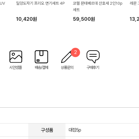
(UV
밀양도자기 프리오 면기세트 4P
코렐 몬테베르데 산호세 2인10p
레몬 
세트
10,420원
59,500원
13,
2
시안샘플
배송/결제
상품문의
구매후기
구성품
대접5p