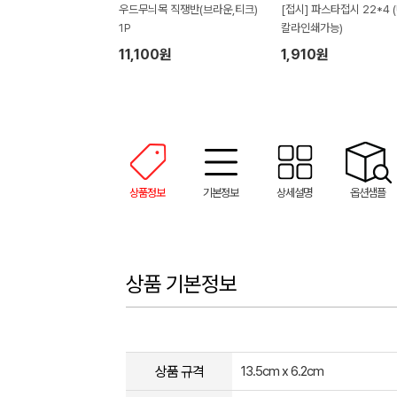
우드무늬목 직쟁반(브라운,티크)
[접시] 파스타접시 22*4 
1P
칼라인쇄가능)
11,100원
1,910원
상품정보
기본정보
상세설명
옵션샘플
상품 기본정보
상품 규격
13.5cm x 6.2cm