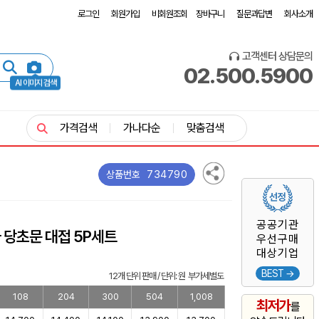
로그인
회원가입
비회원조회
장바구니
질문과답변
회사소개
고객센터 상담문의
02.500.5900
AI 이미지 검색
가격검색
가나다순
맞춤검색
734790
상품번호
공공기관
 당초문 대접 5P세트
우선구매
대상기업
BEST →
12개 단위 판매 / 단위: 원 부가세별도
108
204
300
504
1,008
최저가
를