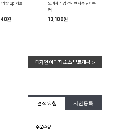
그라탕 2p 세트
오이시 집밥 전자렌지용 멀티쿠
커
240원
13,100원
디자인 이미지 소스 무료제공 >
견적요청
시안등록
주문수량