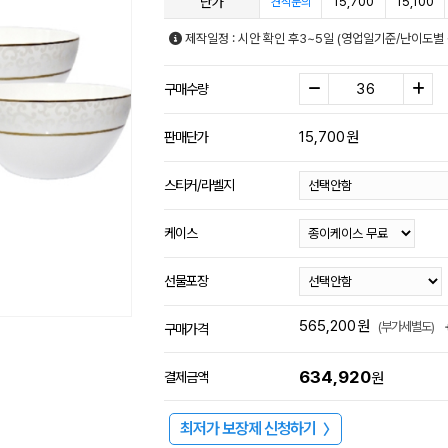
단가
15,700
15,100
견적문의
제작일정 : 시안 확인 후3~5일 (영업일기준/난이도별 
구매수량
15,700
원
판매단가
스티커/라벨지
케이스
선물포장
565,200
원
(부가세별도)
구매가격
634,920
결제금액
원
최저가 보장제 신청하기
〉