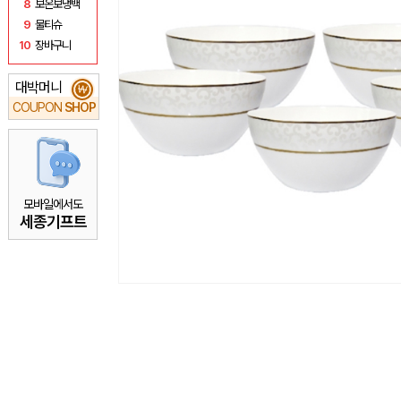
8
보온보냉백
9
물티슈
10
장바구니
대박머니
₩
COUPON
SHOP
모바일에서도
세종기프트