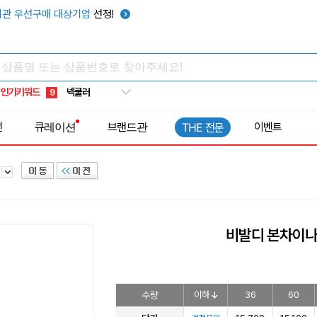
키캡
5
관 우선구매 대상기업
선정!
우산
6
텀블러
7
쿨토시
8
인기키워드
넥쿨러
9
타포린가방
10
전
큐레이션
브랜드관
이벤트
THE 전문
선풍기
1
반
비발디 본차이나
수량
이하
36
60