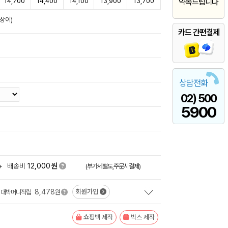
14,700
14,400
14,100
13,900
13,700
약속드립니다
상이)
카드 간편결제
상담전화
02) 500
5900
원
+
배송비
12,000
(부가세별도,주문시결제)
8,478
회원가입
대박머니적립
원
쇼핑백 제작
박스 제작