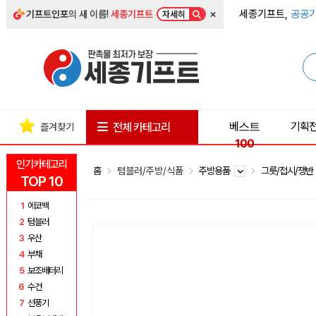
×
세종기프트,
공공기
기프트인포
의 새 이름!
세종기프트
자세히
베스트
기획
전체 카테고리
즐겨찾기
100
인기카테고리
홈
텀블러/주방/식품
주방용품
그릇/접시/쟁
TOP 10
1
에코백
2
텀블러
3
우산
4
부채
5
보조배터리
6
수건
7
선풍기