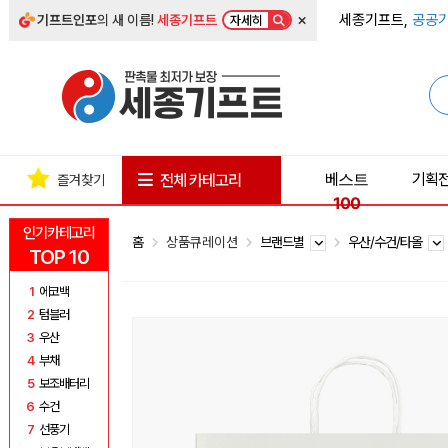
×
세종기프트,
공공기
기프트인포
의 새 이름!
세종기프트
자세히
베스트
기획
전체 카테고리
즐겨찾기
100
인기카테고리
홈
상품큐레이션
브랜드별
우산/수건/타올
TOP 10
1
에코백
2
텀블러
3
우산
4
부채
5
보조배터리
6
수건
7
선풍기