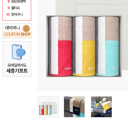
8
보온보냉백
9
물티슈
10
장바구니
대박머니
₩
COUPON
SHOP
모바일에서도
세종기프트