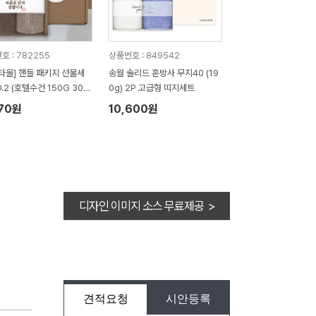
호 : 782255
상품번호 : 849542
타올] 핸들 패키지 선물세
송월 솔리드 혼방사 무지40 (19
O.2 (호텔수건 150G 30수
0g) 2P 고급형 띠지세트
띠지+스티커)
370원
10,600원
디자인 이미지 소스 무료제공 >
견적요청
시안등록