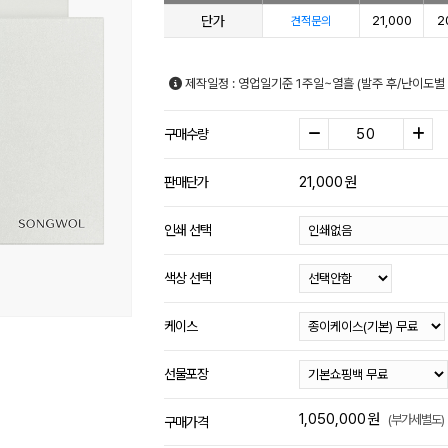
단가
21,000
2
견적문의
제작일정 : 영업일기준 1주일~열흘 (발주 후/난이도별
구매수량
21,000
원
판매단가
인쇄 선택
색상 선택
케이스
선물포장
1,050,000
원
(부가세별도)
구매가격