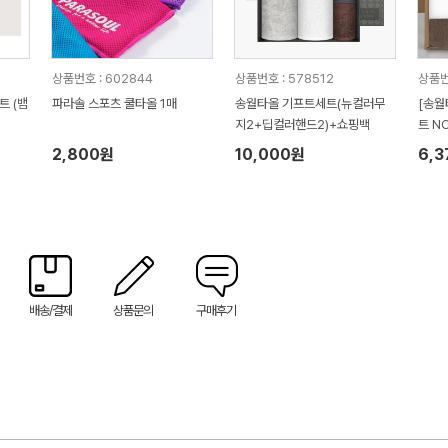
상품번호 : 602844
상품번호 : 578512
상품번
트 (뱀
파라솔 스포츠 쿨타올 1매
송월타올 기프트세트(뉴컬러무
[송월
지2+딥컬러핸드2)+쇼핑백
트 N
2매+
2,800원
10,000원
6,
배송/결제
상품문의
구매후기