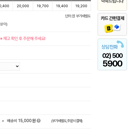
약속드립니다
0,400
20,000
19,700
19,400
19,200
단위: 원 부가세별도
카드 간편결제
 상이)
※ 재고 확인 후 주문해 주세요!
상담전화
02) 500
5900
원
+
배송비
15,000
(부가세별도,주문시결제)