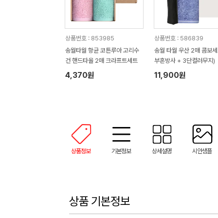
상품번호 : 853985
상품번호 : 586839
송월타월 항균 코튼루아 고리수
송월 타월 우산 2매 콤보세
건 핸드타올 2매 크라프트세트
부혼방사 + 3단컬러무지)
4,370원
11,900원
상품정보
기본정보
상세설명
시안샘플
상품 기본정보