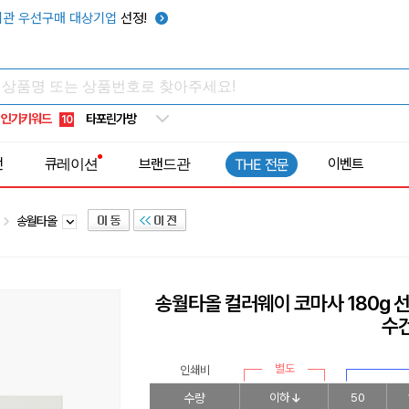
우산
6
관 우선구매 대상기업
선정!
텀블러
7
쿨토시
8
넥쿨러
9
인기키워드
타포린가방
10
선풍기
1
전
큐레이션
브랜드관
이벤트
THE 전문
송월타올
송월타올 컬러웨이 코마사 180g 
수
별도
인쇄비
수량
이하
50