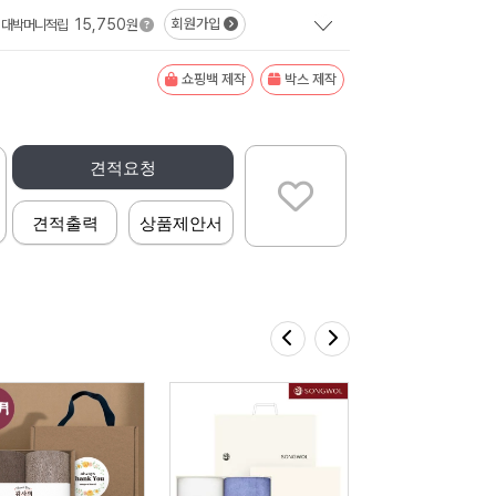
15,750
회원가입
대박머니적립
원
쇼핑백 제작
박스 제작
견적요청
견적출력
상품제안서