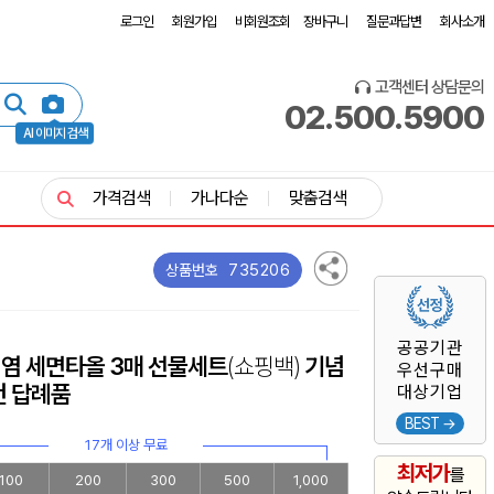
로그인
회원가입
비회원조회
장바구니
질문과답변
회사소개
고객센터 상담문의
02.500.5900
AI 이미지 검색
가격검색
가나다순
맞춤검색
735206
상품번호
공공기관
선염 세면타올 3매 선물세트
(쇼핑백)
기념
우선구매
건 답례품
대상기업
BEST →
17개 이상 무료
최저가
를
100
200
300
500
1,000