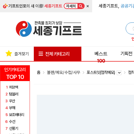
×
세종기프트,
공공기
기프트인포
의 새 이름!
세종기프트
자세히
베스트
기획전
전체 카테고리
즐겨찾기
100
인기카테고리
홈
볼펜/메모/수첩/사무
포스트잇(점착메모)
점착
TOP 10
1
에코백
2
텀블러
3
우산
4
부채
5
보조배터리
6
수건
7
선풍기