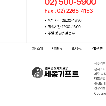
02) 500-5900
Fax : 02) 2265-4153
영업시간 09:00~18:30
점심시간 12:00~13:00
주말 및 공휴일 휴무
회사소개
사회활동
오시는길
이용약관
세종기프트
본사 : 
파주 공장
대표번호 :
통신판매신
건강기능식
Copyrig