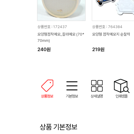
상품번호 : 172437
상품번호 : 764384
모양형점착메모_칼라메모 (70*
모양형 점착메모지 순찰차
70mm)
240원
219원
상품정보
기본정보
상세설명
인쇄샘플
상품 기본정보