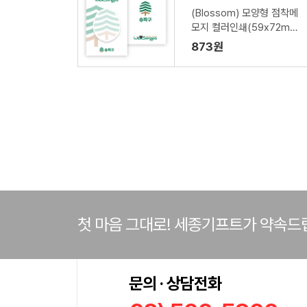
(Blossom) 모양형 점착메
모지 컬러인쇄(59x72m
m) - 1P
873원
첫 마음 그대로! 세종기프트가 약속드
문의 · 상담전화