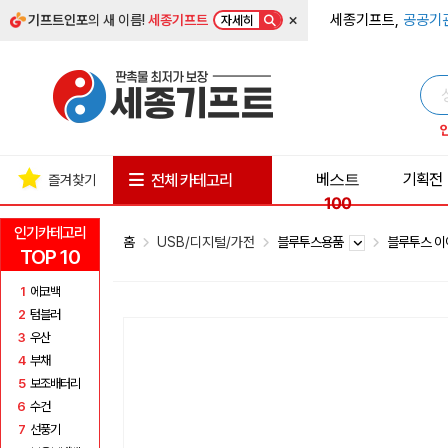
×
세종기프트,
공공기
기프트인포
의 새 이름!
세종기프트
자세히
베스트
기획전
전체 카테고리
즐겨찾기
100
인기카테고리
홈
USB/디지털/가전
블루투스용품
블루투스 
TOP 10
1
에코백
2
텀블러
3
우산
4
부채
5
보조배터리
6
수건
7
선풍기