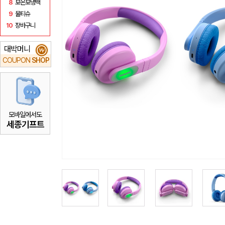
8
보온보냉백
9
물티슈
10
장바구니
대박머니
₩
COUPON
SHOP
모바일에서도
세종기프트