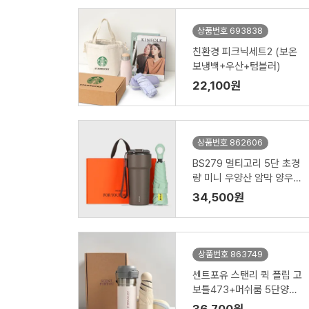
상품번호 693838
친환경 피크닉세트2 (보온
보냉백+우산+텀블러)
22,100원
상품번호 862606
BS279 멀티고리 5단 초경
량 미니 우양산 암막 양우산
선물세트 답례품+락앤락 텀
34,500원
블러세트 메트로 카페 세라
믹 텀블러 650ml
상품번호 863749
센트포유 스탠리 퀵 플립 고
보틀473+머쉬룸 5단양우
산 세트