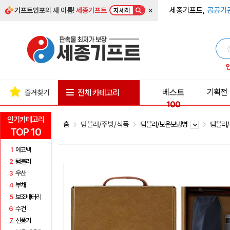
×
세종기프트,
공공기
기프트인포
의 새 이름!
세종기프트
자세히
베스트
기획전
전체 카테고리
즐겨찾기
100
인기카테고리
홈
텀블러/주방/식품
텀블러/보온보냉병
텀블러
TOP 10
1
에코백
2
텀블러
3
우산
4
부채
5
보조배터리
6
수건
7
선풍기