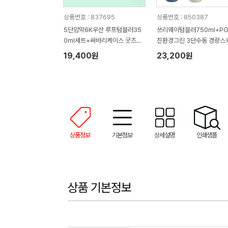
상품번호 : 837695
상품번호 : 850387
5단암막6K우산 루프텀블러35
쓰리웨이텀블러750ml+P
0ml세트+싸바리케이스 굿즈세
친환경그린 3단수동 경량스
트
19,400원
23,200원
상품정보
기본정보
상세설명
인쇄샘플
상품 기본정보