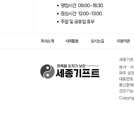
영업시간 09:00~18:30
점심시간 12:00~13:00
주말 및 공휴일 휴무
회사소개
사회활동
오시는길
이용약관
세종기프트
본사 : 
파주 공장
대표번호 :
통신판매신
건강기능식
Copyrig