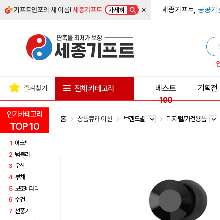
×
세종기프트,
공공기
기프트인포
의 새 이름!
세종기프트
자세히
베스트
기획전
전체 카테고리
즐겨찾기
100
인기카테고리
홈
상품큐레이션
브랜드별
디지털/가전용품
TOP 10
1
에코백
2
텀블러
3
우산
4
부채
5
보조배터리
6
수건
7
선풍기