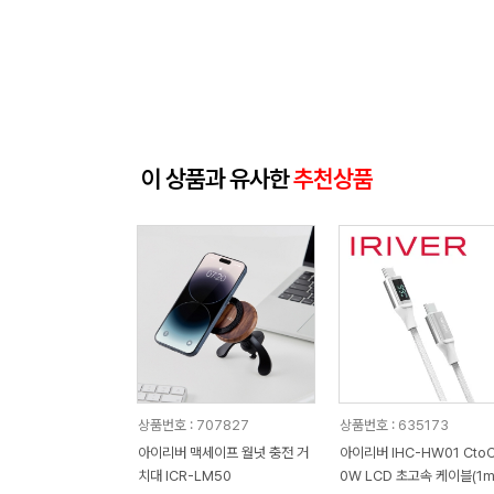
이 상품과 유사한
추천상품
상품번호 : 707827
상품번호 : 635173
아이리버 맥세이프 월넛 충전 거
아이리버 IHC-HW01 CtoC
치대 ICR-LM50
0W LCD 초고속 케이블(1m