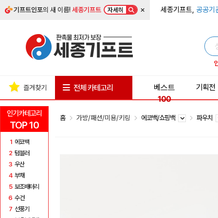
×
세종기프트,
공공기
기프트인포
의 새 이름!
세종기프트
자세히
베스트
기획전
전체 카테고리
즐겨찾기
100
인기카테고리
홈
가방/패션/미용/키링
에코백/쇼핑백
파우치
TOP 10
1
에코백
2
텀블러
3
우산
4
부채
5
보조배터리
6
수건
7
선풍기