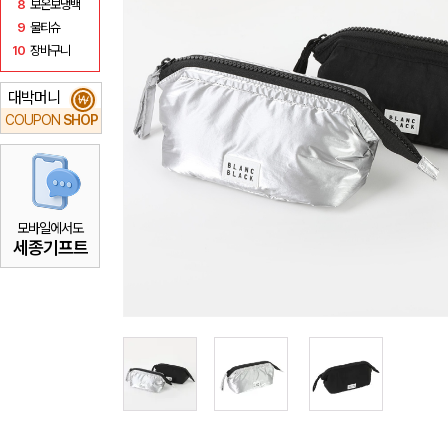
8
보온보냉백
9
물티슈
10
장바구니
대박머니
₩
COUPON
SHOP
모바일에서도
세종기프트