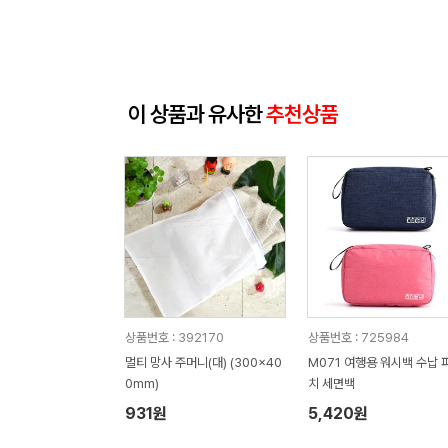
이 상품과 유사한
추천상품
상품번호 : 392170
상품번호 : 725984
멀티 망사 주머니(대) (300x40
M071 여행용 워시백 수납 
0mm)
치 세면백
931원
5,420원