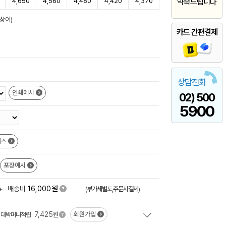
4,650
4,560
4,480
4,420
4,370
약속드립니다
상이)
카드 간편결제
상담전화
인쇄예시
02) 500
5900
이스
포장예시
원
+
배송비
16,000
(부가세별도,주문시결제)
7,425
회원가입
대박머니적립
원