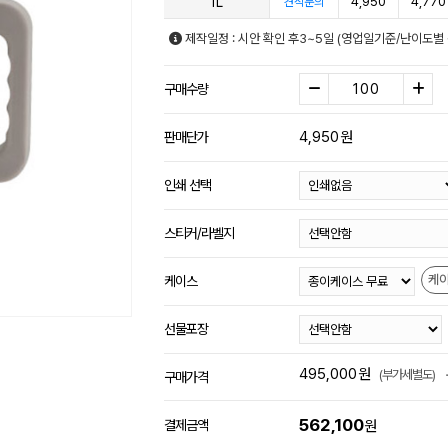
1L
4,950
4,770
견적문의
제작일정 : 시안 확인 후3~5일 (영업일기준/난이도별 
구매수량
4,950
원
판매단가
인쇄 선택
스티커/라벨지
케
케이스
선물포장
495,000
원
(부가세별도)
구매가격
562,100
결제금액
원