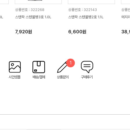
상품번호 : 322268
상품번호 : 322143
상품번
0L
스텐락 스텐물병3호 1.0L
스텐락 스텐물병2호 1.1L
에지리
7,920원
6,600원
38
1
시안샘플
배송/결제
상품문의
구매후기