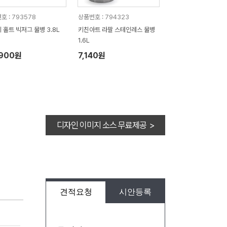
호 : 793578
상품번호 : 794323
 홀트 빅저그 물병 3.8L
키친아트 라팔 스테인레스 물병
1.6L
,900원
7,140원
디자인 이미지 소스 무료제공 >
견적요청
시안등록