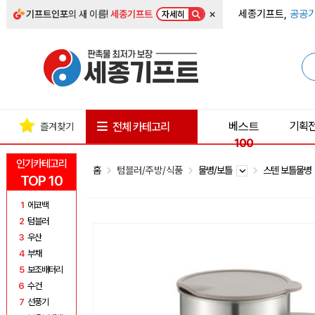
×
세종기프트,
공공기
기프트인포
의 새 이름!
세종기프트
자세히
베스트
기획
전체 카테고리
즐겨찾기
100
인기카테고리
홈
텀블러/주방/식품
물병/보틀
스텐 보틀물
TOP 10
1
에코백
2
텀블러
3
우산
4
부채
5
보조배터리
6
수건
7
선풍기