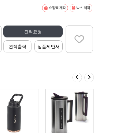
쇼핑백 제작
박스 제작
견적요청
견적출력
상품제안서