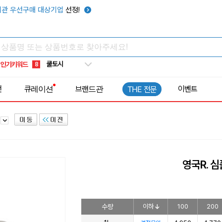
키캡
5
관 우선구매 대상기업
선정!
우산
6
텀블러
7
쿨토시
8
인기키워드
넥쿨러
9
타포린가방
10
전
큐레이션
브랜드관
이벤트
THE 전문
선풍기
1
병
영국R. 심
수량
이하
100
200