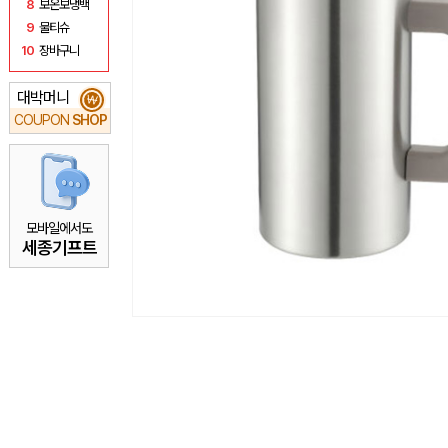
8
보온보냉백
9
물티슈
10
장바구니
대박머니
₩
COUPON
SHOP
모바일에서도
세종기프트