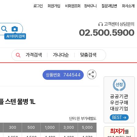
로그인
회원가입
비회원조회
장바구니
질문과답변
회사소개
고객센터 상담문의
02.500.5900
AI 이미지 검색
가격검색
가나다순
맞춤검색
744544
상품번호
공공기관
플 스텐 물병 1L
우선구매
대상기업
BEST →
단위: 원 부가세별도
300
500
1,000
3,000
5,000
최저가
를