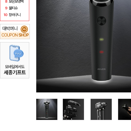
8
보온보냉백
9
물티슈
10
장바구니
대박머니
₩
COUPON
SHOP
모바일에서도
세종기프트