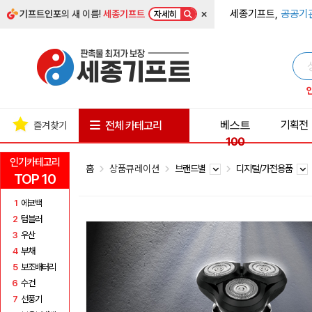
×
세종기프트,
공공기
기프트인포
의 새 이름!
세종기프트
자세히
베스트
기획전
전체 카테고리
즐겨찾기
100
인기카테고리
홈
상품큐레이션
브랜드별
디지털/가전용품
TOP 10
1
에코백
2
텀블러
3
우산
4
부채
5
보조배터리
6
수건
7
선풍기