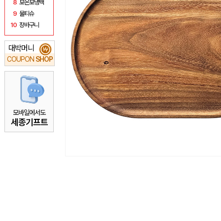
8
보온보냉백
9
물티슈
10
장바구니
대박머니
₩
COUPON
SHOP
모바일에서도
세종기프트