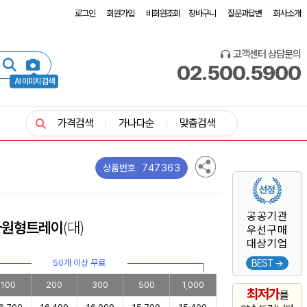
로그인
회원가입
비회원조회
장바구니
질문과답변
회사소개
고객센터 상담문의
02.500.5900
AI 이미지 검색
가격검색
가나다순
맞춤검색
747363
상품번호
공공기관
타원형트레이
(대)
우선구매
대상기업
50개 이상 무료
BEST →
100
200
300
500
1,000
최저가
를