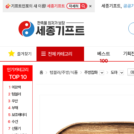
×
세종기프트,
공공기
기프트인포
의 새 이름!
세종기프트
자세히
베스트
기획
전체 카테고리
즐겨찾기
100
인기카테고리
홈
텀블러/주방/식품
주방잡화
도마
TOP 10
1
에코백
2
텀블러
3
우산
4
부채
5
보조배터리
6
수건
7
선풍기