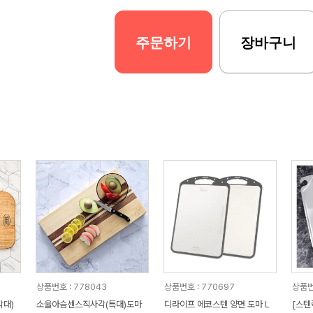
주문하기
장바구니
상품번호 : 778043
상품번호 : 770697
상품번
대)
소울아슴센스직사각(특대)도마
디라이프 에코스텐 양면 도마 L
[스텐