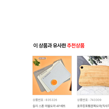
이 상품과 유사한
추천상품
상품번호 : 835326
상품번호 : 743309
실리 스톤 마블도마 4P세트
호주캄포통원목도마(직사각