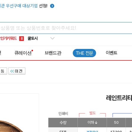
키캡
5
관 우선구매 대상기업
선정!
우산
6
텀블러
7
쿨토시
8
인기키워드
넥쿨러
9
타포린가방
10
전
큐레이션
브랜드관
이벤트
THE 전문
선풍기
1
레인트리
별도
인쇄비
수량
이하
50