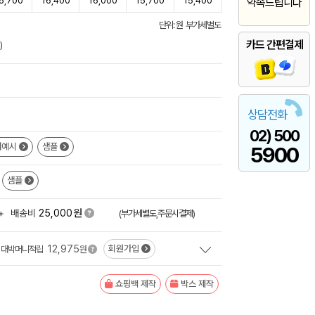
6,700
16,400
16,000
15,700
15,400
약속드립니다
단위: 원 부가세별도
카드 간편결제
)
상담전화
02) 500
쇄예시
샘플
5900
샘플
원
+
배송비
25,000
(부가세별도,주문시결제)
12,975
회원가입
대박머니적립
원
쇼핑백 제작
박스 제작