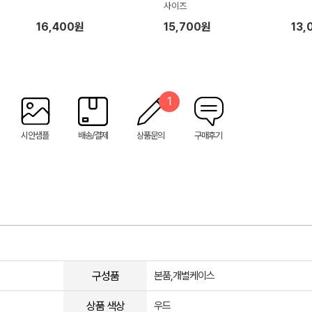
사이즈
16,400원
15,700원
13,
1
시안샘플
배송/결제
상품문의
구매후기
구성품
본품,개별케이스
상품 색상
우드