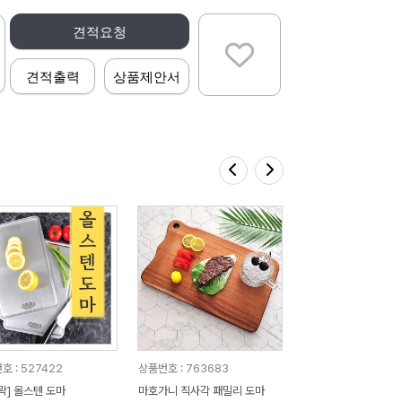
견적요청
견적출력
상품제안서
호 : 527422
상품번호 : 763683
락] 올스텐 도마
마호가니 직사각 패밀리 도마