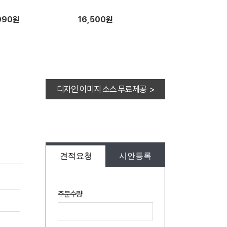
090원
16,500원
디자인 이미지 소스 무료제공 >
견적요청
시안등록
주문수량