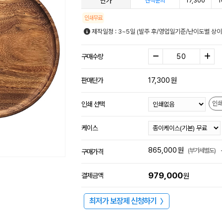
단가
17,300
1
견적문의
인쇄무료
제작일정 : 3~5일 (발주 후/영업일기준/난이도별 상이
구매수량
17,300
원
판매단가
인
인쇄 선택
케이스
865,000
원
(부가세별도)
구매가격
979,000
결제금액
원
최저가 보장제 신청하기
〉