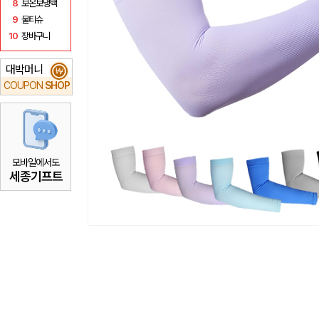
8
보온보냉백
9
물티슈
10
장바구니
대박머니
₩
COUPON
SHOP
모바일에서도
세종기프트