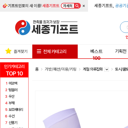
×
세종기프트,
공공기
기프트인포
의 새 이름!
세종기프트
자세히
베스트
기획전
전체 카테고리
즐겨찾기
100
인기카테고리
홈
가방/패션/미용/키링
계절 의류잡화
토시/쿨
TOP 10
1
에코백
2
텀블러
3
우산
4
부채
5
보조배터리
6
수건
7
선풍기