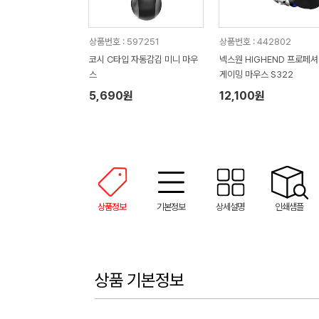
상품번호 : 597251
상품번호 : 442802
코시 C타입 자동감김 미니 마우
넥스원 HIGHEND 프로페
스
게이밍 마우스 S322
5,690원
12,100원
상품정보
기본정보
상세설명
인쇄샘플
상품 기본정보