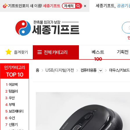
×
세종기프트,
공공기
기프트인포
의 새 이름!
세종기프트
자세히
베스트
기획전
전체 카테고리
즐겨찾기
100
인기카테고리
홈
USB/디지털/가전
컴퓨터용품
마우스/키보
TOP 10
1
에코백
2
텀블러
3
우산
4
부채
5
보조배터리
6
수건
7
선풍기