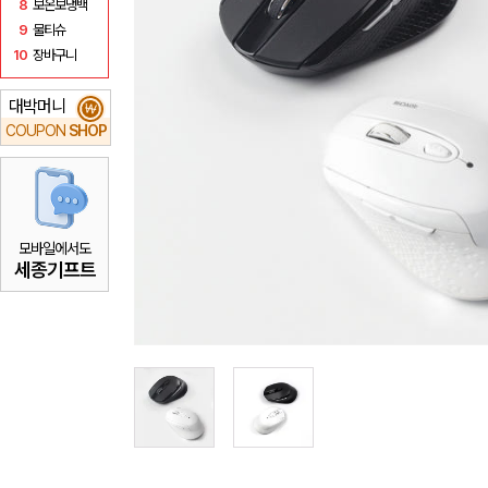
8
보온보냉백
9
물티슈
10
장바구니
대박머니
₩
COUPON
SHOP
모바일에서도
세종기프트