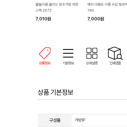
물놀이용 솔리드 방수가방 바캉
메쉬 다용도 이중 수납 토트백
스백 Z672
780
7,010원
7,000원
상품정보
기본정보
상세설명
인쇄샘플
상품 기본정보
구성품
가방1P