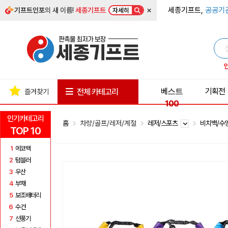
×
세종기프트,
공공기
기프트인포
의 새 이름!
세종기프트
자세히
베스트
기획전
전체 카테고리
즐겨찾기
100
인기카테고리
홈
차량/골프/레저/계절
레저/스포츠
비치백/수
TOP 10
1
에코백
2
텀블러
3
우산
4
부채
5
보조배터리
6
수건
7
선풍기