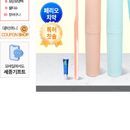
8
보온보냉백
9
물티슈
10
장바구니
대박머니
₩
COUPON
SHOP
모바일에서도
세종기프트