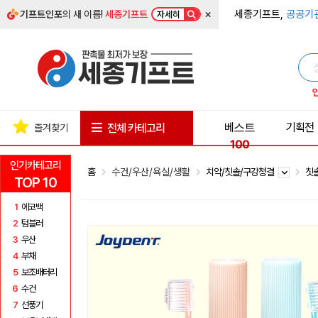
×
세종기프트,
공공기
기프트인포
의 새 이름!
세종기프트
자세히
베스트
기획전
전체 카테고리
즐겨찾기
100
인기카테고리
홈
수건/우산/욕실/생활
치약/칫솔/구강청결
칫
TOP 10
1
에코백
2
텀블러
3
우산
4
부채
5
보조배터리
6
수건
7
선풍기