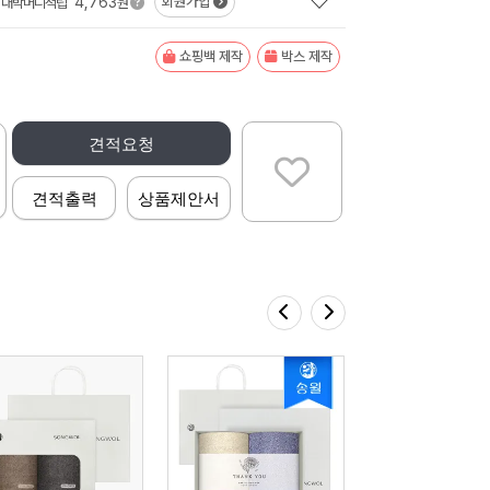
4,763
회원가입
대박머니적립
원
쇼핑백 제작
박스 제작
견적요청
견적출력
상품제안서