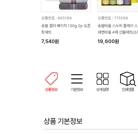
상품번호 : 865189
상품번호 : 715596
송월 컬러 베이직 130g 2p 오픈
송월타올 스누피 플레이 
창세트
세면타올 4매 선물세트(쇼
7,540원
19,600원
상품정보
기본정보
상세설명
인쇄샘플
상품 기본정보