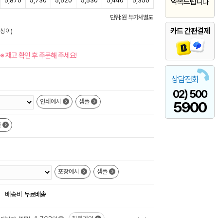
5,870
5,730
5,620
5,530
5,440
5,350
약속드립니다
단위: 원 부가세별도
카드 간편결제
 상이)
※ 재고 확인 후 주문해 주세요!
상담전화
02) 500
인쇄예시
샘플
5900
플
포장예시
샘플
+
배송비
무료배송