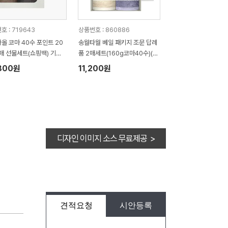
호 : 719643
상품번호 : 860886
올 코마 40수 포인트 20
송월타월 베일 패키지 조문 답례
2매 선물세트(쇼핑백) 기념
품 2매세트(160g코마40수)(쇼
답례품
핑백 증정)
800원
11,200원
디자인 이미지 소스 무료제공 >
견적요청
시안등록