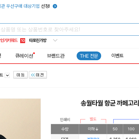
관 우선구매 대상기업
선정!
텀블러
7
쿨토시
8
넥쿨러
9
타포린가방
10
인기키워드
선풍기
1
전
큐레이션
브랜드관
이벤트
THE 전문
세트
송월타월 항균 까페고리
별도
인쇄비
수량
이하
50
100