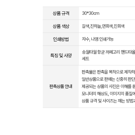
상품 규격
30*30cm
상품 색상
갈색,진하늘,연회색,진회색
인쇄방법
자수, 나염 인쇄가능
송월타월 항균 까페고리 핸드타올
특징 및 사양
세트
판촉물은 판촉을 목적으로 제작하
일반상품으로 판매는 신중히 판단
판촉상품 안내
제공되는 상품의 사진은 이해를 
모니터의 해상도, 이미지의 품질에
상품 규격 및 사이즈는 재는 방법