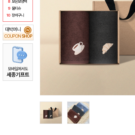
8
보온보냉백
9
물티슈
10
장바구니
대박머니
₩
COUPON
SHOP
모바일에서도
세종기프트