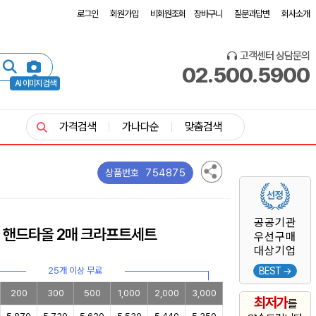
로그인
회원가입
비회원조회
장바구니
질문과답변
회사소개
고객센터 상담문의
02.500.5900
AI 이미지 검색
가격검색
가나다순
맞춤검색
754875
상품번호
공공기관
 핸드타올 2매 크라프트세트
우선구매
대상기업
25개 이상 무료
BEST →
200
300
500
1,000
2,000
3,000
최저가
를