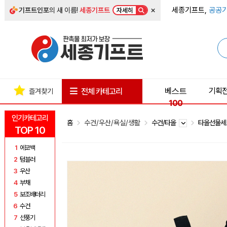
×
세종기프트,
공공기
기프트인포
의 새 이름!
세종기프트
자세히
베스트
기획
전체 카테고리
즐겨찾기
100
인기카테고리
홈
수건/우산/욕실/생활
수건/타올
타올선물
TOP 10
1
에코백
2
텀블러
3
우산
4
부채
5
보조배터리
6
수건
7
선풍기