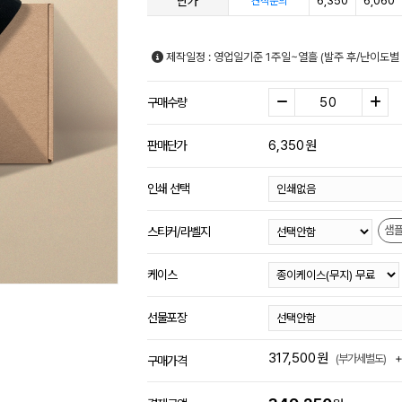
단가
6,350
6,060
견적문의
제작일정 : 영업일기준 1주일~열흘 (발주 후/난이도별
구매수량
6,350
원
판매단가
인쇄 선택
샘
스티커/라벨지
케이스
선물포장
317,500
원
(부가세별도)
구매가격