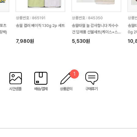
상품번호 : 865191
상품번호 : 845350
상품번
스포츠
송월 컬러 베이직 130g 2p 세트
송월타월 늘 감사합니다 자수수
송월타
핑백)
건 답례품 선물세트(케이스+스
0g 
티커 포함)
수건 
7,980원
5,530원
10,
1
시안샘플
배송/결제
상품문의
구매후기