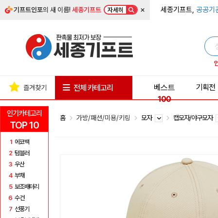
×
세종기프트,
공공기
기프트인포
의 새 이름!
세종기프트
자세히
베스트
기획전
전체 카테고리
즐겨찾기
100
인기카테고리
홈
가방/패션/미용/키링
모자
캡모자/야구모자
TOP 10
1
에코백
2
텀블러
3
우산
4
부채
5
보조배터리
6
수건
7
선풍기