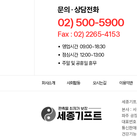
문의 · 상담전화
02) 500-5900
Fax : 02) 2265-4153
영업시간 09:00~18:30
점심시간 12:00~13:00
주말 및 공휴일 휴무
회사소개
사회활동
오시는길
이용약관
세종기프트
본사 : 
파주 공장
대표번호 :
통신판매신
건강기능식