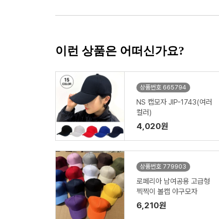
이런 상품은 어떠신가요?
상품번호 665794
NS 캡모자 JIP-1743(여러
컬러)
4,020원
상품번호 779903
로페리아 남여공용 고급형
찍찍이 볼캡 야구모자
6,210원