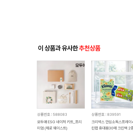
이 상품과 유사한
추천상품
상품번호 : 588083
상품번호 : 839591
모두애 ESG 네이처 키트_프리
크리넥스 안심소독스프레이
미엄 (제로 웨이스트)
린랩 휴대용30매 크린백 2