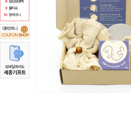
8
보온보냉백
9
물티슈
10
장바구니
대박머니
₩
COUPON
SHOP
모바일에서도
세종기프트