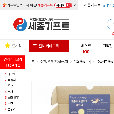
×
세종기프트,
공공기
기프트인포
의 새 이름!
세종기프트
자세히
베스트
기획전
전체 카테고리
즐겨찾기
100
인기카테고리
홈
수건/우산/욕실/생활
욕실용품
욕실세트용
TOP 10
1
에코백
2
텀블러
3
우산
4
부채
5
보조배터리
6
수건
7
선풍기