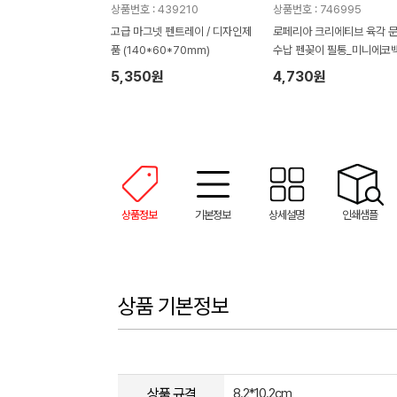
상품번호 : 439210
상품번호 : 746995
고급 마그넷 펜트레이 / 디자인제
로페리아 크리에티브 육각 
품 (140*60*70mm)
수납 펜꽂이 필통_미니에코
함
5,350원
4,730원
상품정보
기본정보
상세설명
인쇄샘플
상품 기본정보
상품 규격
8.2*10.2cm