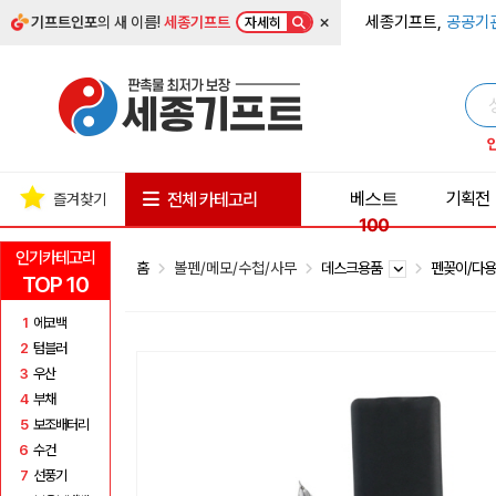
×
세종기프트,
공공기
기프트인포
의 새 이름!
세종기프트
자세히
베스트
기획전
전체 카테고리
즐겨찾기
100
인기카테고리
홈
볼펜/메모/수첩/사무
데스크용품
펜꽂이/다
TOP 10
1
에코백
2
텀블러
3
우산
4
부채
5
보조배터리
6
수건
7
선풍기