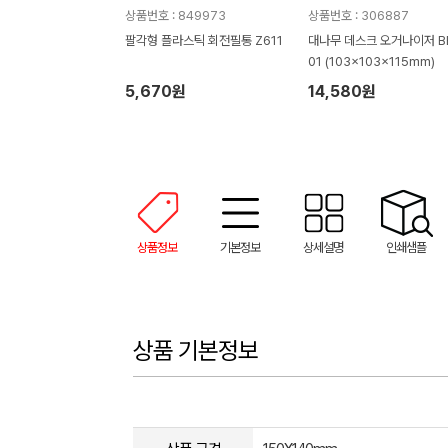
상품번호 : 849973
상품번호 : 306887
팔각형 플라스틱 회전필통 Z611
대나무 데스크 오거나이저 BB
01 (103x103x115mm)
5,670원
14,580원
상품정보
기본정보
상세설명
인쇄샘플
상품 기본정보