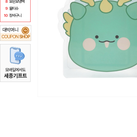
8
보온보냉백
9
물티슈
10
장바구니
대박머니
₩
COUPON
SHOP
모바일에서도
세종기프트