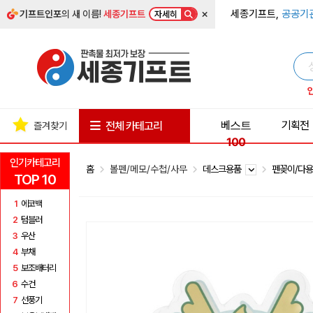
×
세종기프트,
공공기
기프트인포
의 새 이름!
세종기프트
자세히
베스트
기획전
전체 카테고리
즐겨찾기
100
인기카테고리
홈
볼펜/메모/수첩/사무
데스크용품
펜꽂이/다
TOP 10
1
에코백
2
텀블러
3
우산
4
부채
5
보조배터리
6
수건
7
선풍기