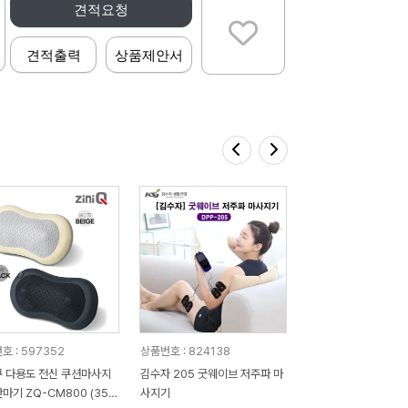
견적요청
견적출력
상품제안서
호 : 597352
상품번호 : 824138
 다용도 전신 쿠션마사지
김수자 205 굿웨이브 저주파 마
마기 ZQ-CM800 (355
사지기