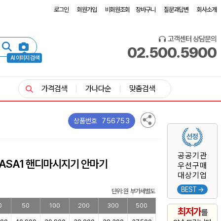
로그인
회원가입
비회원조회
장바구니
질문과답변
회사소개
고객센터 상담문의
02.500.5900
AI 이미지 검색
가격검색
가나다순
맞춤검색
756753
상품번호
공공기관
-MASA1 핸디마시지기 안마기
우선구매
대상기업
BEST →
단위: 원 부가세별도
0
50
100
200
300
500
최저가
를