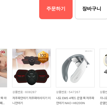
주문하기
장바구니
상품번호 : 608287
상품번호 : 547267
상품번
발목 마
저주파안마기 저주파마사지기 미
나오 EMS 4헤드 온열 목 저주파
지니큐
압패드
니안마기
안마기 NAO-H6200N
온열안