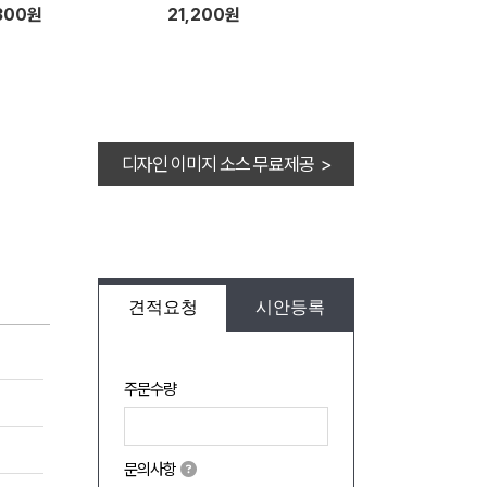
 175mm x 100m)
300원
21,200원
디자인 이미지 소스 무료제공 >
견적요청
시안등록
주문수량
문의사항