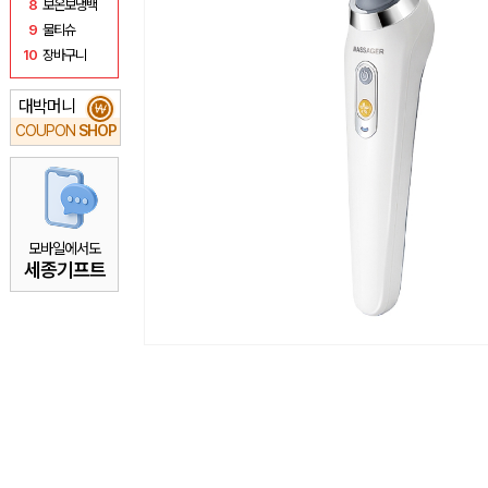
8
보온보냉백
9
물티슈
10
장바구니
대박머니
₩
COUPON
SHOP
모바일에서도
세종기프트