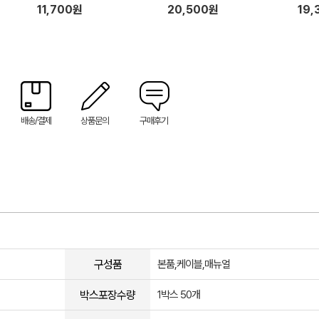
mm x
11,700원
20,500원
19,
배송/결제
상품문의
구매후기
구성품
본품,케이블,매뉴얼
박스포장수량
1박스 50개