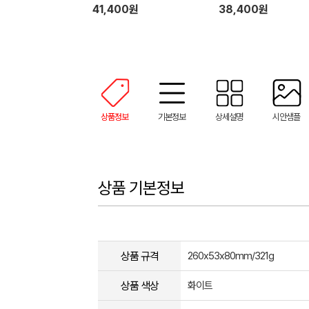
손 핸디 휴대용 안마기
41,400원
38,400원
상품정보
기본정보
상세설명
시안샘플
상품 기본정보
상품 규격
260x53x80mm/321g
상품 색상
화이트