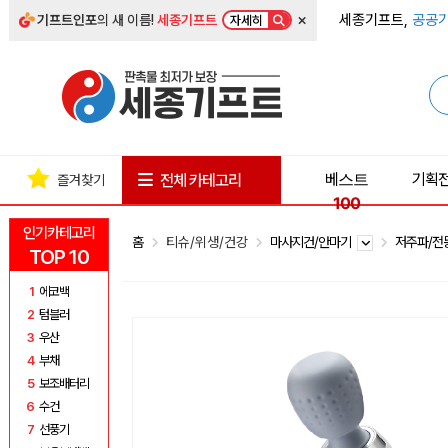
×
세종기프트,
공공기
기프트인포
의 새 이름!
세종기프트
자세히
베스트
기획
전체 카테고리
즐겨찾기
100
인기카테고리
홈
티슈/위생/건강
마사지건/안마기
저주파/전
TOP 10
1
에코백
2
텀블러
3
우산
4
부채
5
보조배터리
6
수건
7
선풍기