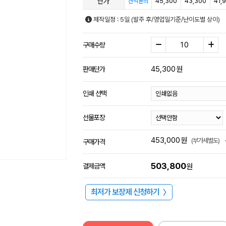
단가
45,300
43,300
41,
견적문의
제작일정 : 5일 (발주 후/영업일기준/난이도별 상이)
구매수량
45,300
원
판매단가
인쇄 선택
선물포장
453,000
원
(부가세별도)
구매가격
503,800
결제금액
원
최저가 보장제 신청하기
〉