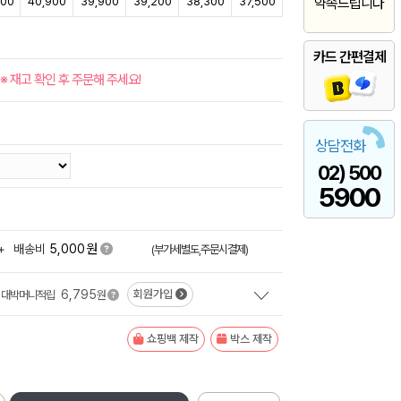
900
40,900
39,900
39,200
38,300
37,500
약속드립니다
카드 간편결제
※ 재고 확인 후 주문해 주세요!
상담전화
02) 500
5900
원
+
배송비
5,000
(부가세별도,주문시결제)
6,795
회원가입
대박머니적립
원
쇼핑백 제작
박스 제작