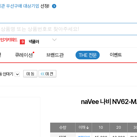
키캡
5
관 우선구매 대상기업
선정!
우산
6
텀블러
7
쿨토시
8
인기키워드
넥쿨러
9
타포린가방
10
전
큐레이션
브랜드관
이벤트
THE 전문
선풍기
1
동 안마기
naVee 나비 NV62
수량
이하
10
20
3