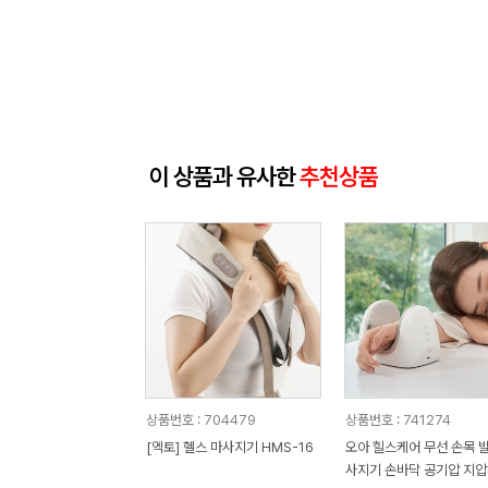
이 상품과 유사한
추천상품
상품번호 : 704479
상품번호 : 741274
[엑토] 헬스 마사지기 HMS-16
오아 힐스케어 무선 손목 
사지기 손바닥 공기압 지