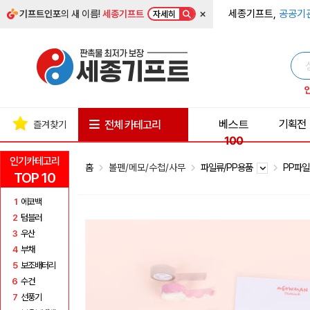
×
세종기프트,
공공기
기프트인포
의 새 이름!
세종기프트
자세히
베스트
기획전
전체 카테고리
즐겨찾기
100
인기카테고리
홈
볼펜/메모/수첩/사무
파일류/PP용품
PP파
TOP 10
1
에코백
2
텀블러
3
우산
4
부채
5
보조배터리
6
수건
7
선풍기