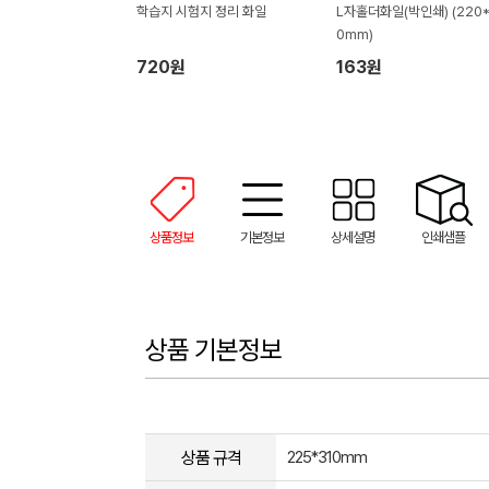
학습지 시험지 정리 화일
L자홀더화일(박인쇄) (220*
0mm)
720원
163원
상품정보
기본정보
상세설명
인쇄샘플
상품 기본정보
상품 규격
225*310mm