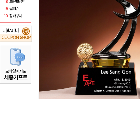
8
보온보냉백
9
물티슈
10
장바구니
대박머니
₩
COUPON
SHOP
모바일에서도
세종기프트