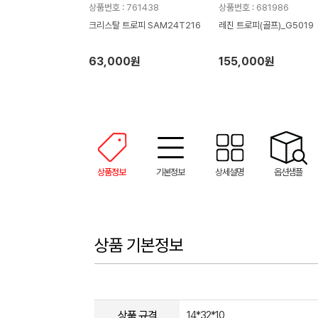
상품번호 : 761438
상품번호 : 681986
크리스탈 트로피 SAM24T216
레진 트로피(골프)_G5019
63,000원
155,000원
상품정보
기본정보
상세설명
옵션샘플
상품 기본정보
상품 규격
14*32*10