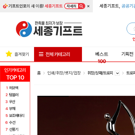
×
세종기프트,
공공기
기프트인포
의 새 이름!
세종기프트
자세히
베스트
기획전
전체 카테고리
즐겨찾기
100
인기카테고리
홈
인쇄/휘장/뱃지/업장
휘장/상패/트로피
트로
TOP 10
1
에코백
2
텀블러
3
우산
4
부채
5
보조배터리
6
수건
7
선풍기