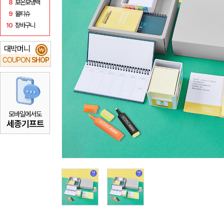
8
보온보냉백
9
물티슈
10
장바구니
대박머니
₩
COUPON
SHOP
모바일에서도
세종기프트