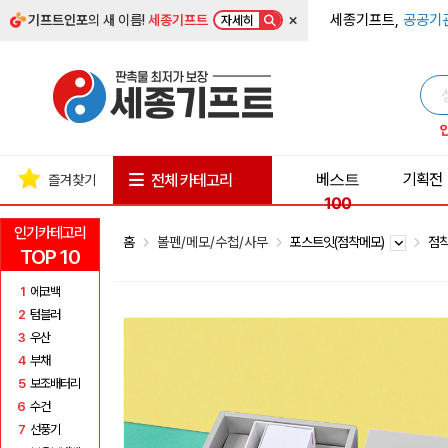
×
세종기프트,
공공기
기프트인포
의 새 이름!
세종기프트
자세히
베스트
기획전
전체 카테고리
즐겨찾기
100
인기카테고리
홈
볼펜/메모/수첩/사무
포스트잇(점착메모)
점착
TOP 10
1
에코백
2
텀블러
3
우산
4
부채
5
보조배터리
6
수건
7
선풍기