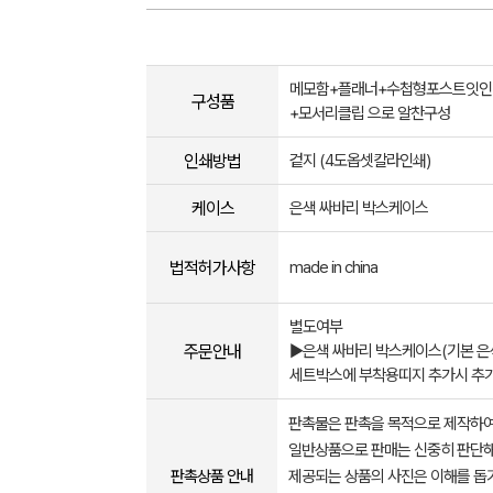
메모함+플래너+수첩형포스트잇인
구성품
+모서리클립 으로 알찬구성
인쇄방법
겉지 (4도옵셋칼라인쇄)
케이스
은색 싸바리 박스케이스
법적허가사항
made in china
별도여부
주문안내
▶은색 싸바리 박스케이스(기본 은색
세트박스에 부착용띠지 추가시 추
판촉물은 판촉을 목적으로 제작하여
일반상품으로 판매는 신중히 판단해
판촉상품 안내
제공되는 상품의 사진은 이해를 