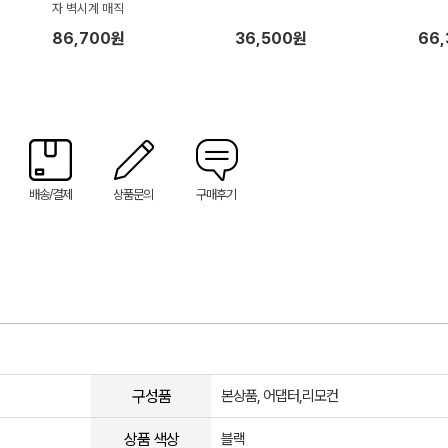
자 벽시계 매직
86,700원
36,500원
66
배송/결제
상품문의
구매후기
구성품
본상품, 어댑터,리모컨
상품 색상
블랙