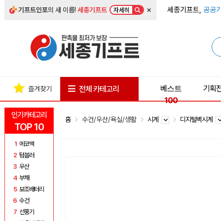
×
세종기프트,
공공기
기프트인포
의 새 이름!
세종기프트
자세히
베스트
기획
전체 카테고리
즐겨찾기
100
인기카테고리
홈
수건/우산/욕실/생활
시계
디지털벽시계
TOP 10
1
에코백
2
텀블러
3
우산
4
부채
5
보조배터리
6
수건
7
선풍기