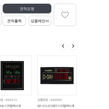
견적요청
견적출력
상품제안서
호 : 650213
상품번호 : 649650
D58 디지털벽시계
BP-D3.0디데이 디지털벽시계