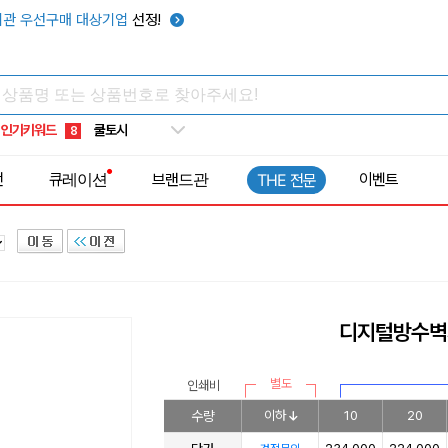
키캡
5
관 우선구매 대상기업
선정!
우산
6
텀블러
7
쿨토시
8
인기키워드
넥쿨러
9
타포린가방
10
전
큐레이션
브랜드관
이벤트
THE 전문
선풍기
1
디지털방수벽시
별도
인쇄비
수량
이하
10
20