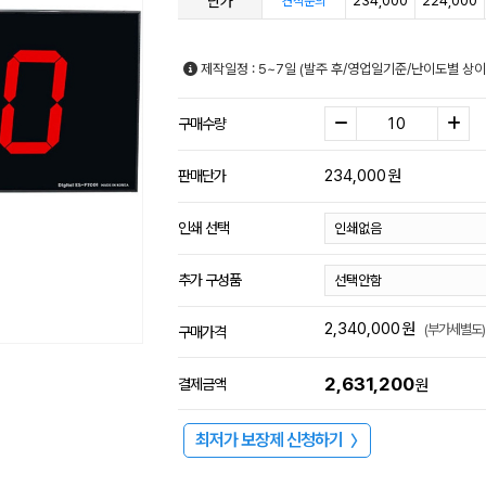
단가
234,000
224,000
견적문의
제작일정 : 5~7일 (발주 후/영업일기준/난이도별 상이
구매수량
234,000
원
판매단가
인쇄 선택
추가 구성품
2,340,000
원
(부가세별도)
구매가격
2,631,200
결제금액
원
최저가 보장제 신청하기
〉