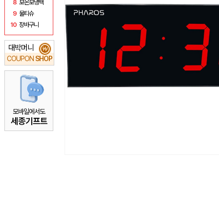
8
보온보냉백
9
물티슈
10
장바구니
대박머니
₩
COUPON
SHOP
모바일에서도
세종기프트