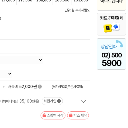
217,000
213,000
208,000
205,000
203,000
약속드립니다
단위: 원 부가세별도
카드 간편결제
)
상담전화
02) 500
5900
원
+
배송비
52,000
(부가세별도,주문시결제)
35,100
회원가입
대박머니적립
원
쇼핑백 제작
박스 제작