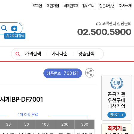
로그인
회원가입
비회원조회
장바구니
질문과답변
회사소개
고객센터 상담문의
02.500.5900
AI 이미지 검색
가격검색
가나다순
맞춤검색
760121
상품번호
공공기관
계 BP-DF7001
우선구매
대상기업
1개 이상 무료
BEST →
30
50
100
200
300
최저가
를