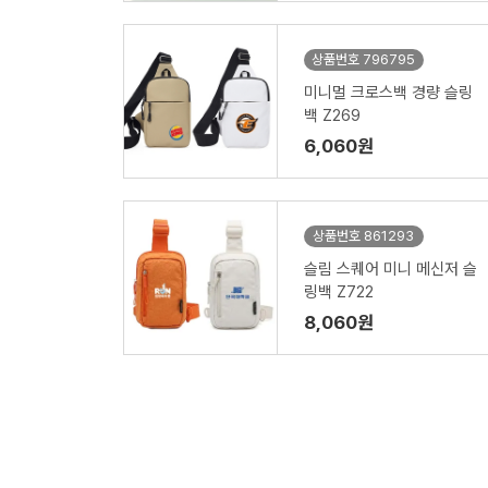
상품번호 796795
미니멀 크로스백 경량 슬링
백 Z269
6,060원
상품번호 861293
슬림 스퀘어 미니 메신저 슬
링백 Z722
8,060원