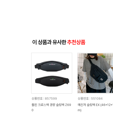
이 상품과 유사한
추천상품
상품번호 : 857599
상품번호 : 551084
돌핀 크로스백 경량 슬링백 Z69
메신저 슬링백 EX (46*12*
0
m)