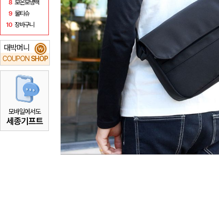
8
보온보냉백
9
물티슈
10
장바구니
대박머니
₩
COUPON
SHOP
모바일에서도
세종기프트