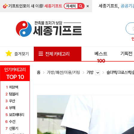
×
세종기프트,
공공기
기프트인포
의 새 이름!
세종기프트
자세히
베스트
기획전
전체 카테고리
즐겨찾기
100
인기카테고리
홈
가방/패션/미용/키링
가방
숄더백/크로스백
TOP 10
1
에코백
2
텀블러
3
우산
4
부채
5
보조배터리
6
수건
7
선풍기