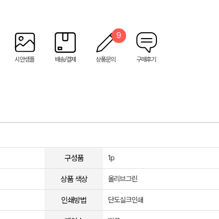
9
시안샘플
배송/결제
상품문의
구매후기
구성품
1p
상품 색상
올리브그린
인쇄방법
단도실크인쇄