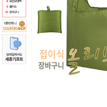
8
보온보냉백
9
물티슈
10
장바구니
대박머니
₩
COUPON
SHOP
모바일에서도
세종기프트