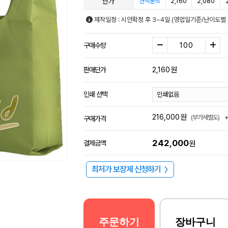
단가
2,160
2,080
견적문의
제작일정 : 시안확정 후 3~4일 (영업일기준/난이도별 
구매수량
2,160
원
판매단가
인쇄 선택
216,000
원
(부가세별도)
구매가격
242,000
결제금액
원
최저가 보장제 신청하기
〉
주문하기
장바구니