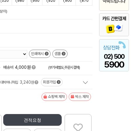
2,020
1,980
1,950
1,920
1,900
1,870
약속드립니다
상이)
카드 간편결제
상담전화
인쇄예시
샘플
02) 500
5900
원
+
배송비
4,000
(부가세별도,주문시결제)
3,240
회원가입
대박머니적립
원
쇼핑백 제작
박스 제작
견적요청