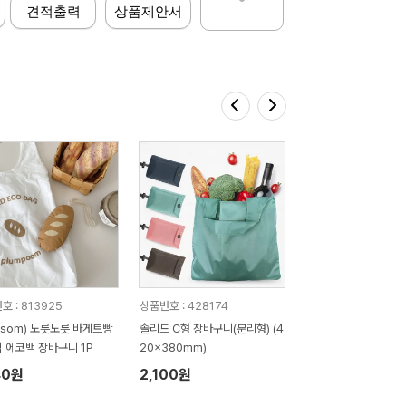
견적출력
상품제안서
호 : 813925
상품번호 : 428174
ossom) 노릇노릇 바게트빵
솔리드 C형 장바구니(분리형) (4
 에코백 장바구니 1P
20x380mm)
40원
2,100원