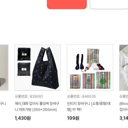
상품번호 : 826061
상품번호 : 846535
상품번
바구니
체리,대파 접이식 폴딩백 장바구
빈티지 장바구니 [소형/중형/대
(Bl
니 마트가방 (350x350mm)
형] 中 택1
접이식
1,430원
199원
3,1