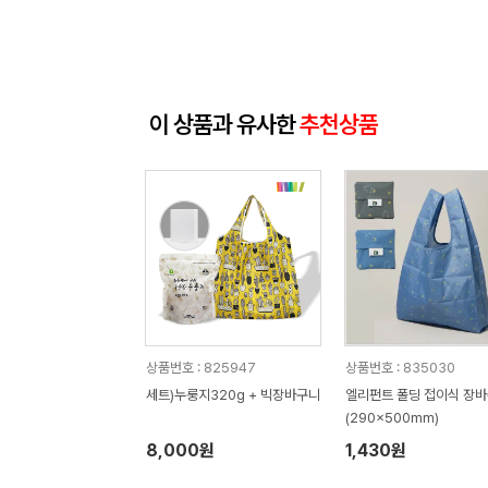
이 상품과 유사한
추천상품
상품번호 : 825947
상품번호 : 835030
세트)누룽지320g + 빅장바구니
엘리펀트 폴딩 접이식 장
(290x500mm)
8,000원
1,430원