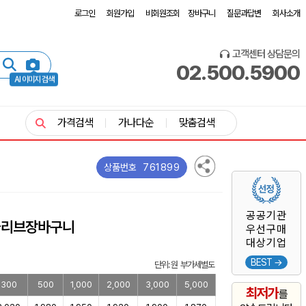
로그인
회원가입
비회원조회
장바구니
질문과답변
회사소개
고객센터 상담문의
02.500.5900
AI 이미지 검색
가격검색
가나다순
맞춤검색
761899
상품번호
공공기관
올리브장바구니
우선구매
대상기업
BEST →
단위: 원 부가세별도
300
500
1,000
2,000
3,000
5,000
최저가
를