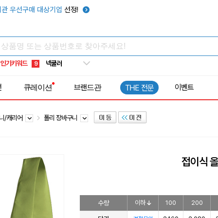
키캡
5
관 우선구매 대상기업
선정!
우산
6
텀블러
7
쿨토시
8
인기키워드
넥쿨러
9
타포린가방
10
전
큐레이션
브랜드관
이벤트
THE 전문
선풍기
1
니/캐리어
폴리 장바구니
접이식 
수량
이하
100
200