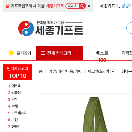
×
세종기프트,
공공기
기프트인포
의 새 이름!
세종기프트
자세히
베스트
기획
전체 카테고리
즐겨찾기
100
인기카테고리
홈
가방/패션/미용/키링
에코백/쇼핑백
장바구
TOP 10
1
에코백
2
텀블러
3
우산
4
부채
5
보조배터리
6
수건
7
선풍기