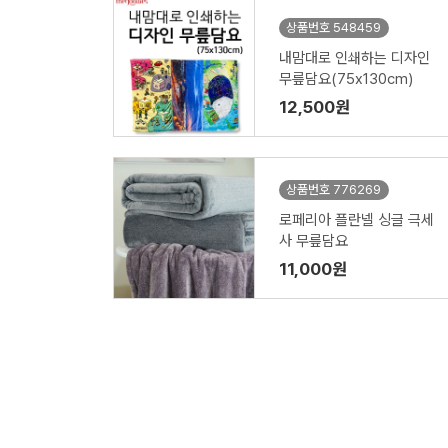
상품번호 548459
내맘대로 인쇄하는 디자인
무릎담요(75x130cm)
12,500원
상품번호 776269
로페리아 플란넬 싱글 극세
사 무릎담요
11,000원