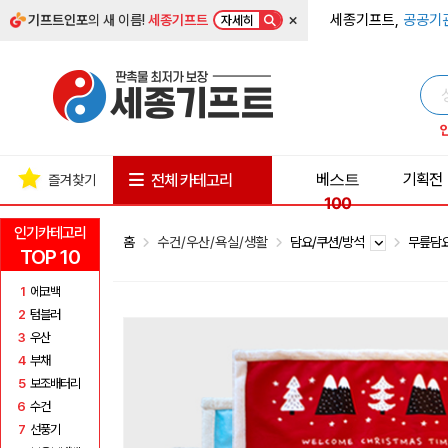
×
세종기프트,
공공기
기프트인포
의 새 이름!
세종기프트
자세히
베스트
기획전
전체 카테고리
즐겨찾기
100
인기카테고리
홈
수건/우산/욕실/생활
담요/쿠션/방석
무릎담
TOP 10
1
에코백
2
텀블러
3
우산
4
부채
5
보조배터리
6
수건
7
선풍기