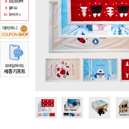
8
보온보냉백
9
물티슈
10
장바구니
대박머니
₩
COUPON
SHOP
모바일에서도
세종기프트