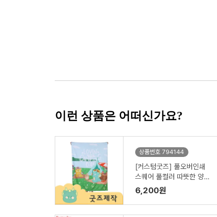
이런 상품은 어떠신가요?
상품번호 794144
[커스텀굿즈] 풀오버인쇄
스퀘어 풀컬러 따뜻한 양털
담요 100*130 ZA258 (박
6,200원
스제작가능)