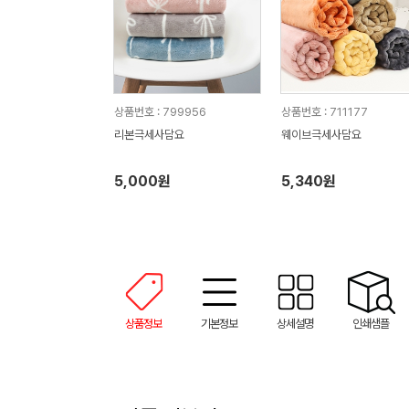
상품번호 : 799956
상품번호 : 711177
리본극세사담요
웨이브극세사담요
5,000원
5,340원
상품정보
기본정보
상세설명
인쇄샘플