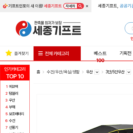
×
세종기프트,
공공기
기프트인포
의 새 이름!
세종기프트
자세히
베스트
기획전
전체 카테고리
즐겨찾기
100
인기카테고리
홈
수건/우산/욕실/생활
우산
3단/5단우산
TOP 10
1
에코백
2
텀블러
3
우산
4
부채
5
보조배터리
6
수건
7
선풍기