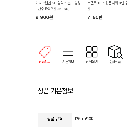
미치코런던 50 암막 카본 초경량
브렐로 18 스윗플라워 3단 
3단수동양우산 (M066)
산
9,900원
7,150원
상품정보
기본정보
상세설명
인쇄샘플
상품 기본정보
상품 규격
125cm*10K