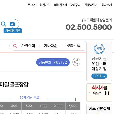
로그인
회원가입
비회원조회
장바구니
질문과답변
회사소개
고객센터 상담문의
02.500.5900
AI 이미지 검색
가격검색
가나다순
맞춤검색
공공기관
763132
상품번호
우선구매
대상기업
BEST →
스마일 골프장갑
최저가
를
약속드립니다
50개 이상 무료
00
300
500
1,000
3,000
5,000
카드 간편결제