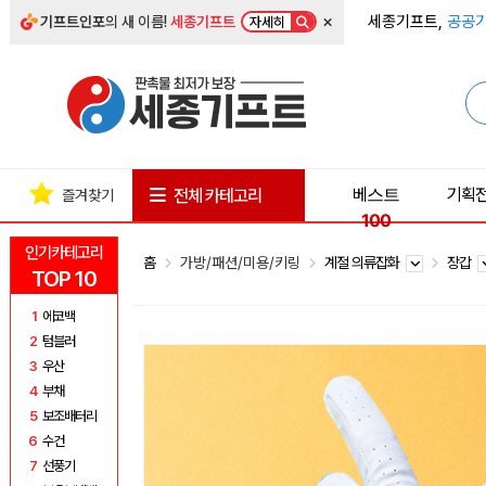
×
세종기프트,
공공기
기프트인포
의 새 이름!
세종기프트
자세히
베스트
기획
전체 카테고리
즐겨찾기
100
인기카테고리
홈
가방/패션/미용/키링
계절 의류잡화
장갑
TOP 10
1
에코백
2
텀블러
3
우산
4
부채
5
보조배터리
6
수건
7
선풍기