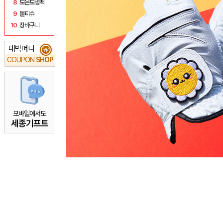
8
보온보냉백
9
물티슈
10
장바구니
대박머니
₩
COUPON
SHOP
모바일에서도
세종기프트