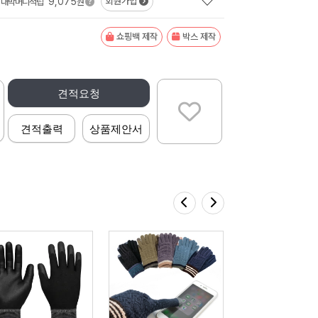
9,075
회원가입
대박머니적립
원
쇼핑백 제작
박스 제작
견적요청
견적출력
상품제안서