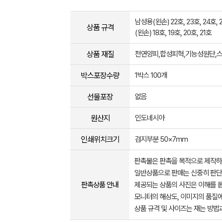
남성용(왼손) 22호, 23호, 24호, 
상품 규격
(왼손) 18호, 19호, 20호, 21호
상품 재질
천연양피,합성피혁,기능성원단,
박스포장수량
1박스 100개
선물포장
없음
원산지
인도네시아
인쇄위치크기
검지부분 50×7mm
판촉물은 판촉을 목적으로 제작하
일반상품으로 판매는 신중히 판단
판촉상품 안내
제공되는 상품의 사진은 이해를 
모니터의 해상도, 이미지의 품질에
상품 규격 및 사이즈는 재는 방법