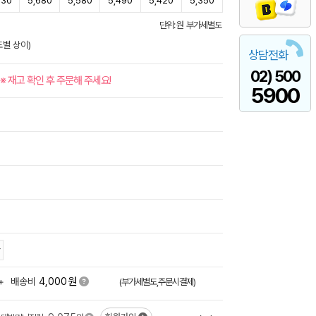
830
5,680
5,580
5,490
5,420
5,350
단위: 원 부가세별도
별 상이)
상담전화
02) 500
※ 재고 확인 후 주문해 주세요!
5900
원
+
배송비
4,000
(부가세별도,주문시결제)