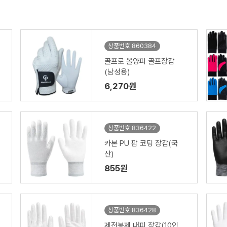
상품번호 860384
골프로 올양피 골프장갑
(남성용)
6,270원
상품번호 836422
카본 PU 팜 코팅 장갑(국
산)
855원
상품번호 836428
제전봉제 내피 장갑(10인