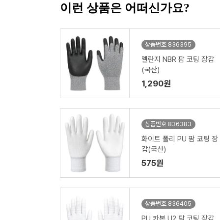
이런 상품은 어떠신가요?
상품번호 836395
멜란지 NBR 팜 코팅 장갑
(국산)
1,290원
상품번호 836383
화이트 폴리 PU 팜 코팅 장
갑(국산)
575원
상품번호 836405
PU 카본 U2 탑 코팅 장갑