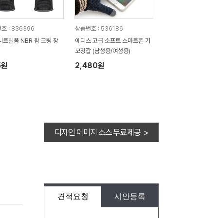
호 : 836396
상품번호 : 536186
니트릴폼 NBR 팜 코팅 장
에디스 고급 소프트 스마트폰 기
모장갑 (남성용/여성용)
5원
2,480원
디자인 이미지 소스 무료제공 >
견적요청
시안등록