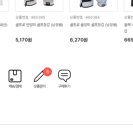
상품번호 : 860385
상품번호 : 860384
상품번
(국산)
골프로 반양피 골프장갑 (남성용)
골프로 올양피 골프장갑 (남성용)
블랙 
갑
5,170원
6,270원
66
5
배송/결제
상품문의
구매후기