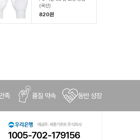
(국산)
820원
 만족
품질 약속
동반 성장
예금주: 세종기프트 주식회사
1005-702-179156