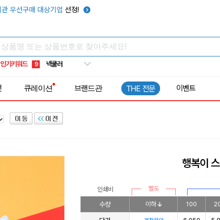
키캡
5
관 우선구매 대상기업
선정!
우산
6
텀블러
7
쿨토시
8
인기키워드
넥쿨러
9
타포린가방
10
전
큐레이션
브랜드관
이벤트
THE 전문
선풍기
1
행복이 
별도
인쇄비
수량
이하
100
2