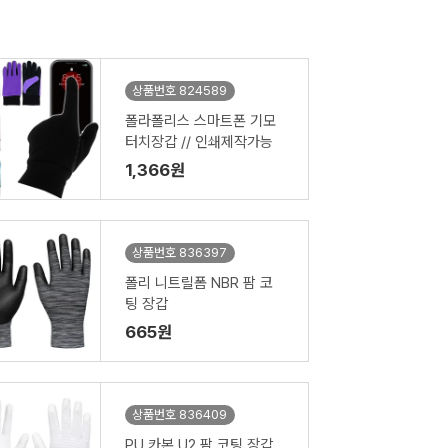
상품번호 824589
폴라폴리스 스마트폰 기모
터치장갑 // 인쇄제작가능
1,366원
상품번호 836397
폴리 니트릴폼 NBR 팜 코
팅 장갑
665원
상품번호 836409
PU 카본 U2 팜 코팅 장갑