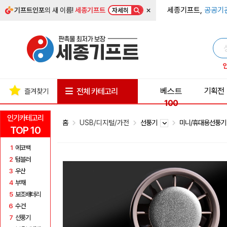
×
세종기프트,
공공기
기프트인포
의 새 이름!
세종기프트
자세히
베스트
기획전
전체 카테고리
즐겨찾기
100
인기카테고리
홈
USB/디지털/가전
선풍기
미니/휴대용선풍
TOP 10
1
에코백
2
텀블러
3
우산
4
부채
5
보조배터리
6
수건
7
선풍기