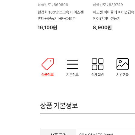
상품번호 : 860806
상품번호 : 839749
한경희 100단 초고속 아이스팬
이노젠 아이쿨러 에어2 급
휴대용선풍기 HF-C45T
에어컨 미니선풍기
16,100원
8,900원
상품정보
기본정보
상세설명
시안샘플
상품 기본정보