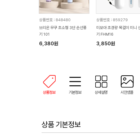
상품번호 : 848480
상품번호 : 859279
브리온 무쿠 초소형 3단 손선풍
미모아 초경량 목걸이 미니 
기 101
기 FHM16
6,380원
3,850원
상품정보
기본정보
상세설명
시안샘플
상품 기본정보