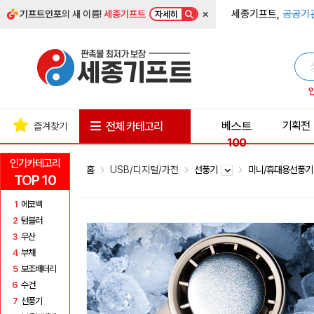
×
세종기프트,
공공기
기프트인포
의 새 이름!
세종기프트
자세히
베스트
기획전
전체 카테고리
즐겨찾기
100
인기카테고리
홈
USB/디지털/가전
선풍기
미니/휴대용선풍
TOP 10
1
에코백
2
텀블러
3
우산
4
부채
5
보조배터리
6
수건
7
선풍기