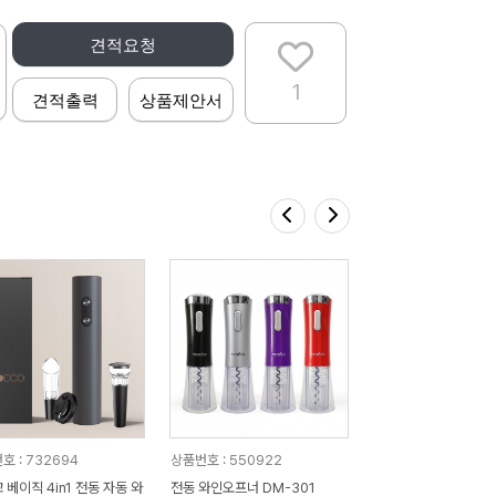
견적요청
1
견적출력
상품제안서
호 : 732694
상품번호 : 550922
베이직 4in1 전동 자동 와
전동 와인오프너 DM-301