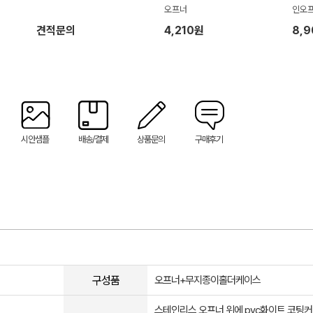
오프너
인오프
견적문의
4,210원
8,
시안샘플
배송/결제
상품문의
구매후기
구성품
오프너+무지종이홀더케이스
스테인리스 오프너 위에 pvc화이트 코팅