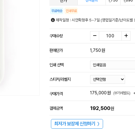
단가
1,750
1,690
견적문의
무료배송
인쇄무료
제작일정 : 시안확정후 5~7일 (영업일기준/난이도별 
구매수량
1,750
원
판매단가
인쇄 선택
스티커/라벨지
175,000
원
(부가세별도)
구매가격
192,500
결제금액
원
최저가 보장제 신청하기
〉