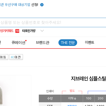
우산
6
관 우선구매 대상기업
선정!
텀블러
7
쿨토시
8
넥쿨러
9
인기키워드
타포린가방
10
선풍기
1
전
큐레이션
브랜드관
이벤트
THE 전문
지브레인 심플스틸
별도
인쇄비
수량
이하
100
200