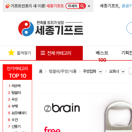
×
세종기프트,
공공기
기프트인포
의 새 이름!
세종기프트
자세히
베스트
기획
전체 카테고리
즐겨찾기
100
인기카테고리
홈
텀블러/주방/식품
주방잡화
오프너
TOP 10
1
에코백
2
텀블러
3
우산
4
부채
5
보조배터리
6
수건
7
선풍기