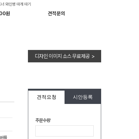
너 와인병 따개 따기
900원
견적문의
디자인 이미지 소스 무료제공 >
견적요청
시안등록
주문수량
커버를