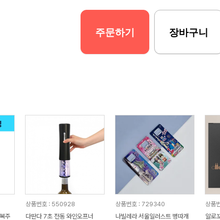
주문하기
장바구니
상품번호 : 550928
상품번호 : 729340
상품번
,복주
다딴다 7초 전동 와인오프너
나빌레라 서울일러스트 병따개
알로꼬 