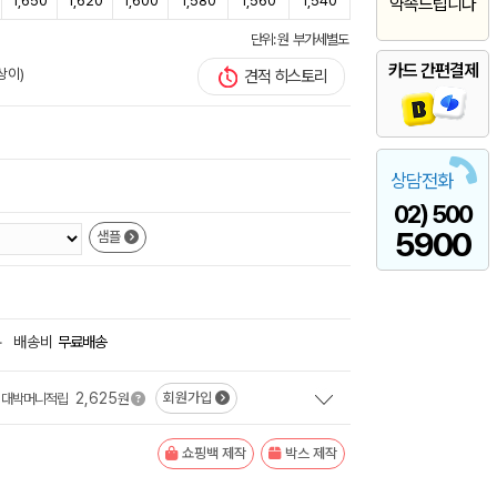
1,650
1,620
1,600
1,580
1,560
1,540
약속드립니다
단위: 원 부가세별도
카드 간편결제
상이)
견적 히스토리
상담전화
02) 500
5900
샘플
+
배송비
무료배송
2,625
회원가입
대박머니적립
원
쇼핑백 제작
박스 제작