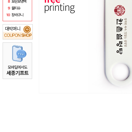
8
보온보냉백
9
물티슈
10
장바구니
대박머니
₩
COUPON
SHOP
모바일에서도
세종기프트