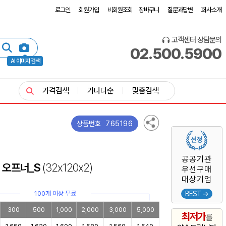
로그인
회원가입
비회원조회
장바구니
질문과답변
회사소개
고객센터 상담문의
02.500.5900
AI 이미지 검색
가격검색
가나다순
맞춤검색
765196
상품번호
공공기관
 오프너_S
(32x120x2)
우선구매
대상기업
100개 이상 무료
BEST →
300
500
1,000
2,000
3,000
5,000
최저가
를