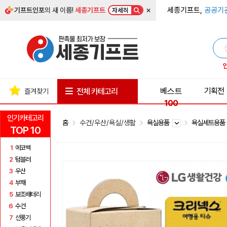
×
세종기프트,
공공기
기프트인포
의 새 이름!
세종기프트
자세히
베스트
기획전
전체 카테고리
즐겨찾기
100
인기카테고리
홈
수건/우산/욕실/생활
욕실용품
욕실세트용
TOP 10
1
에코백
2
텀블러
3
우산
4
부채
5
보조배터리
6
수건
7
선풍기