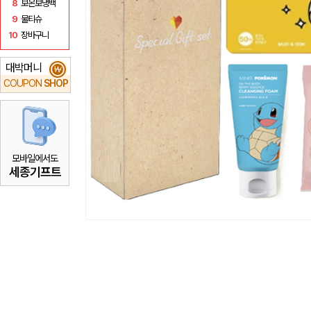
8
보온보냉백
9
물티슈
10
장바구니
대박머니
₩
COUPON
SHOP
모바일에서도
세종기프트