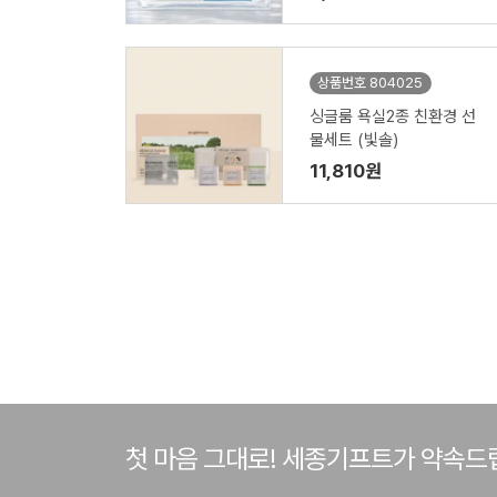
상품번호 804025
싱글룸 욕실2종 친환경 선
물세트 (빛솔)
11,810원
첫 마음 그대로! 세종기프트가 약속드