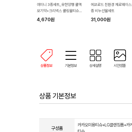
여미니 3종세트_유한양행 쿨액
에코로드 친환경 제로웨이스
모기약+크리넥스 쿨링물티슈
종 비누선물세트
+아이스 쿨타올 쿨수건(기프트
4,670원
31,000원
박스)
상품정보
기본정보
상세설명
시안샘플
상품 기본정보
카카오미용티슈+LG클렌징폼+카
구성품
티슈