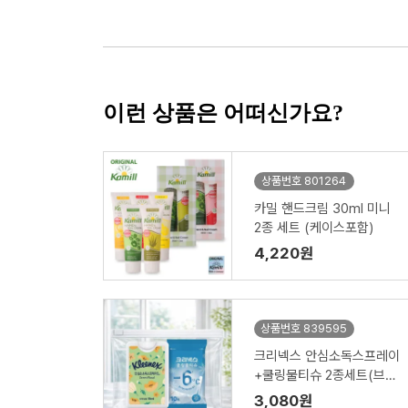
이런 상품은 어떠신가요?
상품번호 801264
카밀 핸드크림 30ml 미니
2종 세트 (케이스포함)
4,220원
상품번호 839595
크리넥스 안심소독스프레이
+쿨링물티슈 2종세트(브생
건 지퍼백)
3,080원