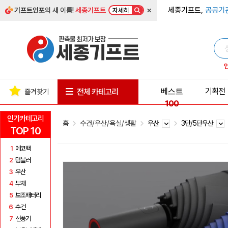
×
세종기프트,
공공기
기프트인포
의 새 이름!
세종기프트
자세히
베스트
기획전
전체 카테고리
즐겨찾기
100
인기카테고리
홈
수건/우산/욕실/생활
우산
3단/5단우산
TOP 10
1
에코백
2
텀블러
3
우산
4
부채
5
보조배터리
6
수건
7
선풍기