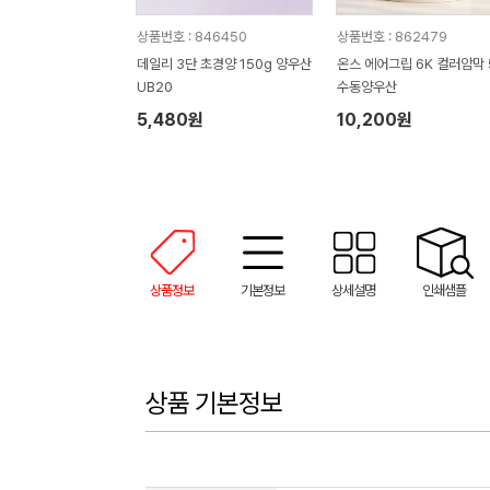
상품번호 : 846450
상품번호 : 862479
데일리 3단 초경양 150g 양우산
온스 에어그립 6K 컬러암막 
UB20
수동양우산
5,480원
10,200원
상품정보
기본정보
상세설명
인쇄샘플
상품 기본정보