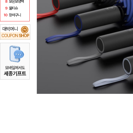
8
보온보냉백
9
물티슈
10
장바구니
대박머니
₩
COUPON
SHOP
모바일에서도
세종기프트