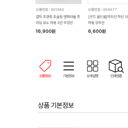
상품번호 : 861960
상품번호 : 859977
걸작 초경량 초슬림 맨파라솔 프
[굿즈 골드넬]자외선 차단 3
라임 모노 자동 3단 우양산
자동 양우산
16,900원
6,600원
상품정보
기본정보
상세설명
인쇄샘플
상품 기본정보