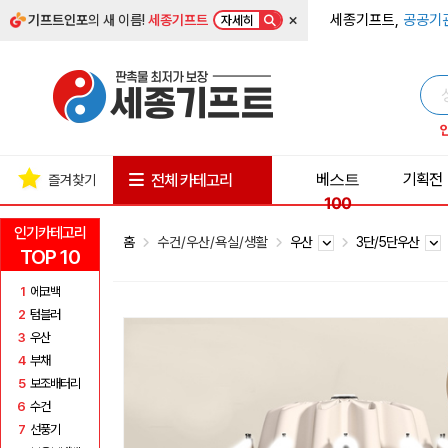
×
세종기프트,
공공기
기프트인포
의 새 이름!
세종기프트
자세히
베스트
기획전
전체 카테고리
즐겨찾기
100
인기카테고리
홈
수건/우산/욕실/생활
우산
3단/5단우산
TOP 10
1
에코백
2
텀블러
3
우산
4
부채
5
보조배터리
6
수건
7
선풍기