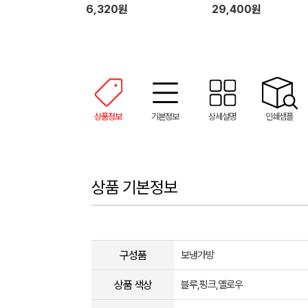
6,320원
29,400원
상품정보
기본정보
상세설명
인쇄샘플
상품 기본정보
구성품
보냉가방
상품 색상
블루,핑크,옐로우