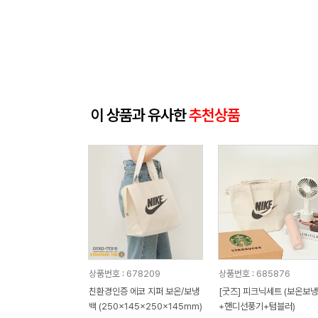
이 상품과 유사한
추천상품
상품번호 : 678209
상품번호 : 685876
친환경인증 에코 지퍼 보온/보냉
[굿즈] 피크닉세트 (보온보
백 (250x145x250x145mm)
+핸디선풍기+텀블러)