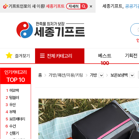
×
세종기프트,
공공기
기프트인포
의 새 이름!
세종기프트
자세히
베스트
기획전
전체 카테고리
즐겨찾기
100
인기카테고리
홈
가방/패션/미용/키링
가방
보온보냉백
TOP 10
1
에코백
2
텀블러
3
우산
4
부채
5
보조배터리
6
수건
7
선풍기