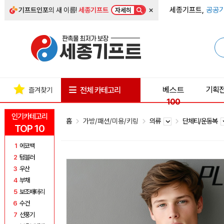
×
세종기프트,
공공기
기프트인포
의 새 이름!
세종기프트
자세히
베스트
기획
전체 카테고리
즐겨찾기
100
인기카테고리
홈
가방/패션/미용/키링
의류
단체티/운동복
TOP 10
1
에코백
2
텀블러
3
우산
4
부채
5
보조배터리
6
수건
7
선풍기