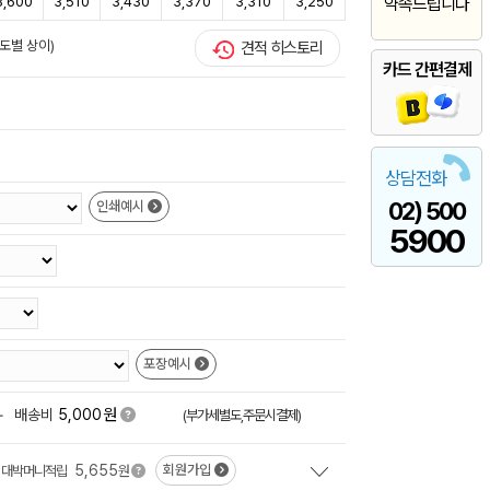
3,600
3,510
3,430
3,370
3,310
3,250
약속드립니다
도별 상이)
견적 히스토리
카드 간편결제
상담전화
02) 500
인쇄예시
5900
포장예시
원
+
배송비
5,000
(부가세별도,주문시결제)
5,655
회원가입
대박머니적립
원