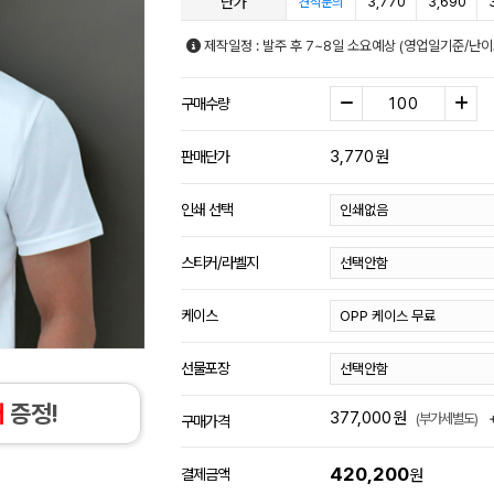
단가
3,770
3,690
견적문의
제작일정 : 발주 후 7~8일 소요예상 (영업일기준/난이
구매수량
3,770
원
판매단가
인쇄 선택
스티커/라벨지
케이스
선물포장
개
증정!
377,000
원
(부가세별도)
구매가격
420,200
결제금액
원