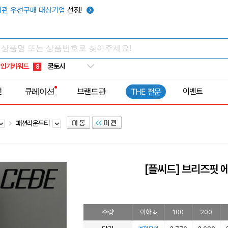
키캡
5
관 우선구매 대상기업
선정!
우산
6
텀블러
7
쿨토시
8
인기키워드
넥쿨러
9
타포린가방
10
전
큐레이션
브랜드관
이벤트
THE 전문
선풍기
1
패션라운드티
[플씨드] 브리즈핏 
수량
이하
100
200