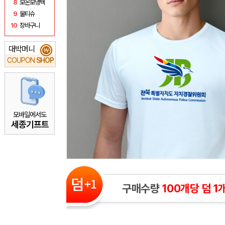
8
보온보냉백
9
물티슈
10
장바구니
대박머니
₩
COUPON
SHOP
모바일에서도
세종기프트
구매수량
100개당 덤 1