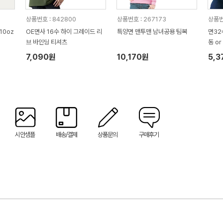
상품번호 : 842800
상품번호 : 267173
상품번
10oz
OE면사 16수 하이 그레이드 리
특양면 맨투맨 남녀공용 팀복
면32
브 바인딩 티셔츠
동 or
7,090원
10,170원
5,3
시안샘플
배송/결제
상품문의
구매후기