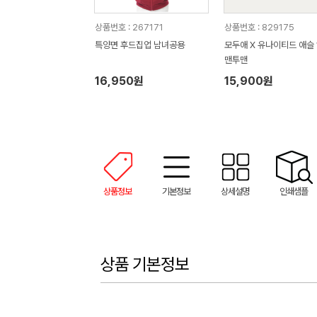
상품번호 : 267171
상품번호 : 829175
특양면 후드집업 남녀공용
모두애 X 유나이티드 애슬 
맨투맨
16,950원
15,900원
상품정보
기본정보
상세설명
인쇄샘플
상품 기본정보