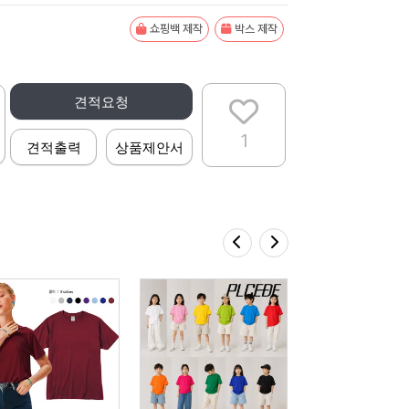
쇼핑백 제작
박스 제작
견적요청
1
견적출력
상품제안서