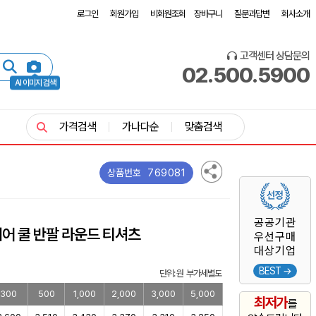
로그인
회원가입
비회원조회
장바구니
질문과답변
회사소개
고객센터 상담문의
02.500.5900
AI 이미지 검색
가격검색
가나다순
맞춤검색
769081
상품번호
공공기관
에어 쿨 반팔 라운드 티셔츠
우선구매
대상기업
BEST →
단위: 원 부가세별도
300
500
1,000
2,000
3,000
5,000
최저가
를