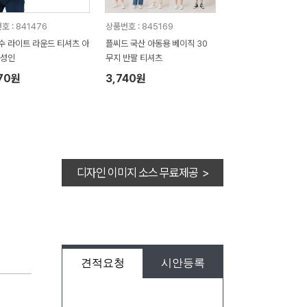
호 : 841476
상품번호 : 845169
수 라이트 라운드 티셔츠 아
플씨드 국산 아동용 베이직 30
 성인
무지 반팔 티셔츠
70원
3,740원
디자인 이미지 소스 무료제공 >
견적요청
시안등록