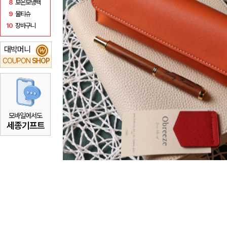
8
보온보냉백
9
물티슈
10
장바구니
대박머니
₩
COUPON
SHOP
모바일에서도
세종기프트