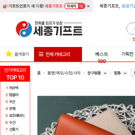
×
세종기프트,
공공기
기프트인포
의 새 이름!
세종기프트
자세히
베스트
기획전
전체 카테고리
즐겨찾기
100
인기카테고리
홈
볼펜/메모/수첩/사무
문구용품
필통
TOP 10
1
에코백
2
텀블러
3
우산
4
부채
5
보조배터리
6
수건
7
선풍기