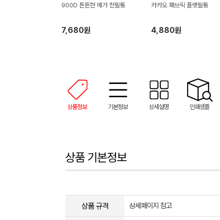
900D 튼튼한 메가 천필통
카카오 패브릭 플랫필통
7,680원
4,880원
상품정보
기본정보
상세설명
인쇄샘플
상품 기본정보
상품 규격
상세페이지 참고