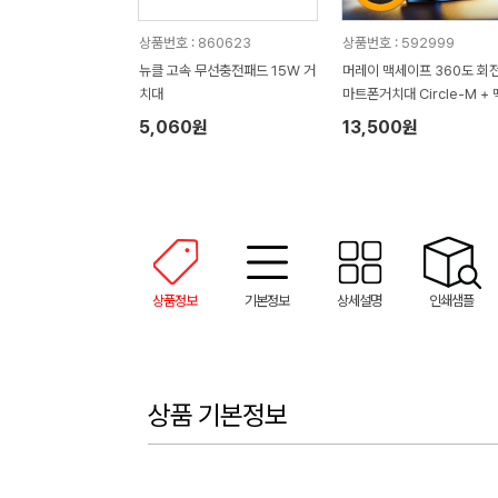
상품번호 : 860623
상품번호 : 592999
뉴클 고속 무선충전패드 15W 거
머레이 맥세이프 360도 회전
치대
마트폰거치대 Circle-M +
이프 링
5,060원
13,500원
상품정보
기본정보
상세설명
인쇄샘플
상품 기본정보