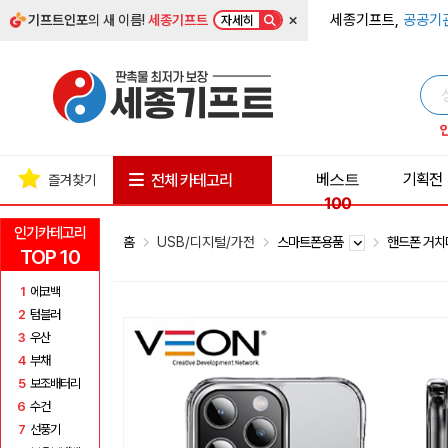
×
세종기프트,
공공기
기프트인포
의 새 이름!
세종기프트
자세히
베스트
기획전
전체 카테고리
즐겨찾기
100
인기카테고리
홈
USB/디지털/가전
스마트폰용품
핸드폰 거
TOP 10
1
에코백
2
텀블러
3
우산
4
부채
5
보조배터리
6
수건
7
선풍기