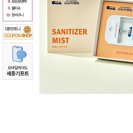
8
보온보냉백
9
물티슈
10
장바구니
대박머니
₩
COUPON
SHOP
모바일에서도
세종기프트