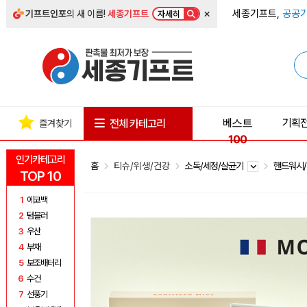
×
세종기프트,
공공기
기프트인포
의 새 이름!
세종기프트
자세히
베스트
기획
전체 카테고리
즐겨찾기
100
인기카테고리
홈
티슈/위생/건강
소독/세정/살균기
핸드워시
TOP 10
1
에코백
2
텀블러
3
우산
4
부채
5
보조배터리
6
수건
7
선풍기