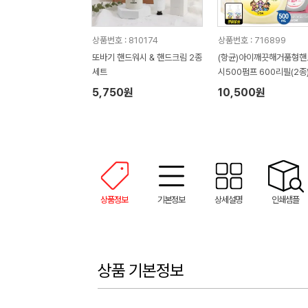
상품번호 : 810174
상품번호 : 716899
또바기 핸드워시 & 핸드크림 2종
(항균)아이깨끗해거품형핸
세트
시500펌프 600리필(2종
5,750원
10,500원
상품정보
기본정보
상세설명
인쇄샘플
상품 기본정보