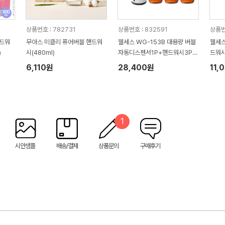
상품번호 : 782731
상품번호 : 832591
상품번
드워
무아스 미클리 퓨어버블 핸드워
웰세스 WG-153B 대용량 버블
웰세스
)
시(480ml)
자동디스펜서1P+핸드워시3P
드워시
선물세트
6,110원
28,400원
11,
1
시안샘플
배송/결제
상품문의
구매후기