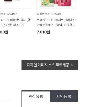
호 : 849497
상품번호 : 803949
45011 버블핸드워시 [핸
브생건368호 3종세트(크리넥스
 1P + 핸드타올 1P]
안심 손소독 스프레이+카밀 핸드
크림+멘소래담 립아이스 매직컬
000원
7,010원
러 립밤)
디자인 이미지 소스 무료제공 >
견적요청
시안등록