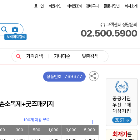
로그인
회원가입
비회원조회
장바구니
질문과답변
회사소개
고객센터 상담문의
02.500.5900
AI 이미지 검색
가격검색
가나다순
맞춤검색
769377
상품번호
공공기관
 손소독제+굿즈패키지
우선구매
대상기업
100개 이상 무료
BEST →
00
300
500
1,000
3,000
5,000
최저가
를