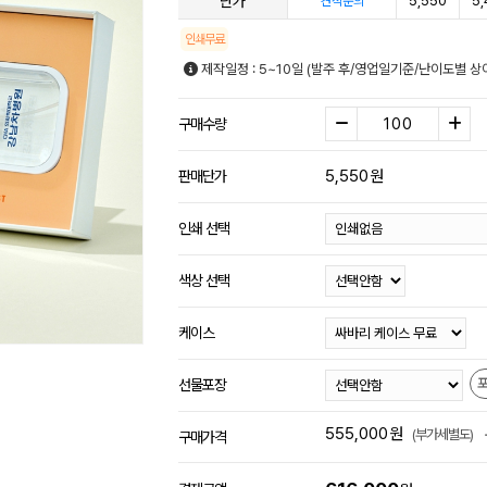
단가
5,550
5,
견적문의
인쇄무료
제작일정 : 5~10일 (발주 후/영업일기준/난이도별 상
구매수량
5,550
원
판매단가
인쇄 선택
색상 선택
케이스
선물포장
555,000
원
(부가세별도)
구매가격