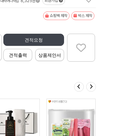
8,325
회원가입
대박머니적립
원
쇼핑백 제작
박스 제작
견적요청
견적출력
상품제안서