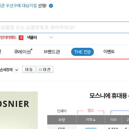
키캡
5
관 우선구매 대상기업
선정!
우산
6
텀블러
7
쿨토시
8
인기키워드
넥쿨러
9
타포린가방
10
전
큐레이션
브랜드관
이벤트
THE 전문
선풍기
1
/손세정제
모스니에 휴대용
별도
인쇄비
수량
이하
100
2