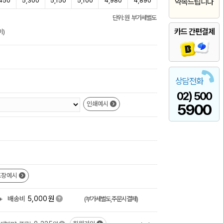
450
5,300
5,150
5,100
4,980
4,890
약속드립니다
단위: 원 부가세별도
카드 간편결제
이)
상담전화
02) 500
인쇄예시
5900
포장예시
원
+
배송비
5,000
(부가세별도,주문시결제)