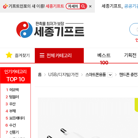
×
세종기프트,
공공기
기프트인포
의 새 이름!
세종기프트
자세히
베스트
기획전
전체 카테고리
즐겨찾기
100
인기카테고리
홈
USB/디지털/가전
스마트폰용품
핸드폰 충
TOP 10
1
에코백
2
텀블러
3
우산
4
부채
5
보조배터리
6
수건
7
선풍기