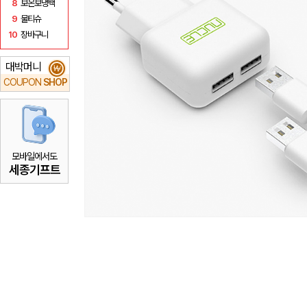
8
보온보냉백
9
물티슈
10
장바구니
대박머니
₩
COUPON
SHOP
모바일에서도
세종기프트