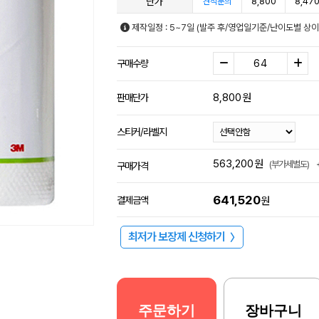
단가
8,800
8,47
견적문의
제작일정 : 5~7일 (발주 후/영업일기준/난이도별 상이
구매수량
8,800
원
판매단가
스티커/라벨지
563,200
원
(부가세별도)
구매가격
641,520
결제금액
원
최저가 보장제 신청하기
〉
주문하기
장바구니