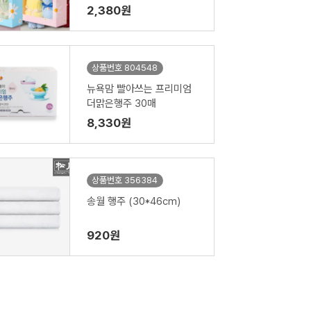
스포함)
2,380원
상품번호 804548
뉴욕맘 빨아쓰는 프리미엄
더맑은행주 30매
8,330원
상품번호 356384
송월 행주 (30*46cm)
920원