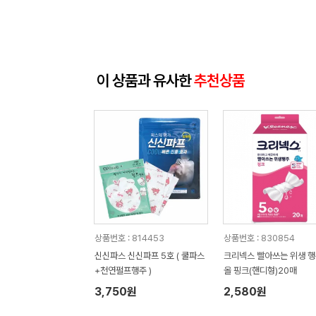
이 상품과 유사한
추천상품
상품번호 : 814453
상품번호 : 830854
신신파스 신신파프 5호 ( 쿨파스
크리넥스 빨아쓰는 위생 
+천연펄프행주 )
올 핑크(핸디형)20매
3,750원
2,580원