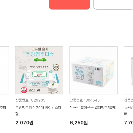
상품번호 : 829205
상품번호 : 804545
상품번
행주타
주방행주티슈 70매 베이킹소다
뉴욕맘 빨아쓰는 컬러행주50매
뉴욕맘
함
매
2,070원
6,250원
7,7