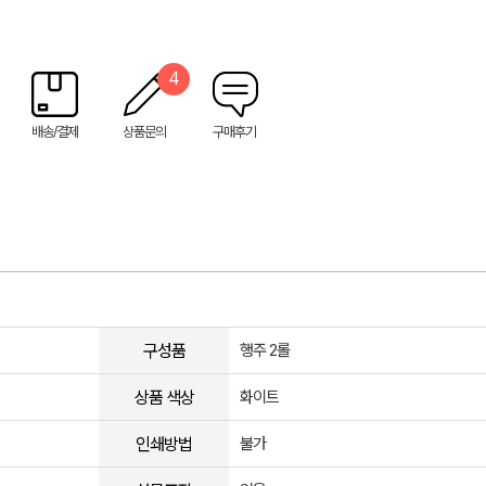
4
배송/결제
상품문의
구매후기
구성품
행주 2롤
상품 색상
화이트
인쇄방법
불가