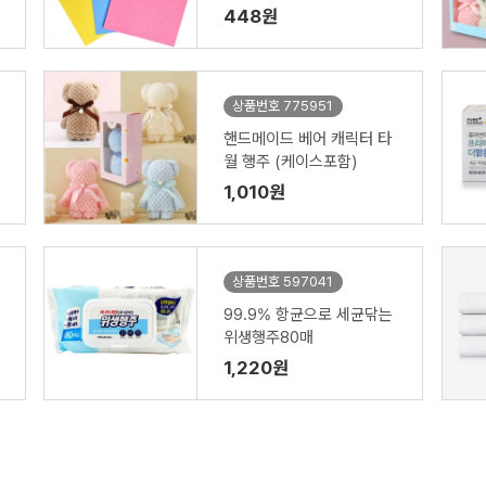
지 가능) HR06
448원
상품번호 775951
핸드메이드 베어 캐릭터 타
월 행주 (케이스포함)
1,010원
상품번호 597041
99.9% 항균으로 세균닦는
위생행주80매
1,220원