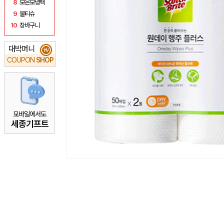
8
보온보냉백
9
물티슈
10
장바구니
대박머니
₩
COUPON
SHOP
모바일에서도
세종기프트