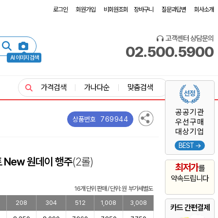
로그인
회원가입
비회원조회
장바구니
질문과답변
회사소개
고객센터 상담문의
02.500.5900
AI 이미지 검색
가격검색
가나다순
맞춤검색
공공기관
769944
상품번호
우선구매
대상기업
BEST →
 New 원데이 행주
(2롤)
최저가
를
약속드립니다
16개 단위 판매 / 단위: 원 부가세별도
208
304
512
1,008
3,008
카드 간편결제