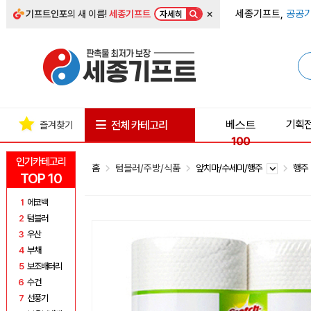
×
세종기프트,
공공기
기프트인포
의 새 이름!
세종기프트
자세히
베스트
기획
전체 카테고리
즐겨찾기
100
인기카테고리
홈
텀블러/주방/식품
앞치마/수세미/행주
행
TOP 10
1
에코백
2
텀블러
3
우산
4
부채
5
보조배터리
6
수건
7
선풍기