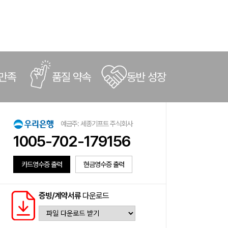
 만족
품질 약속
동반 성장
예금주: 세종기프트 주식회사
1005-702-179156
카드영수증 출력
현금영수증 출력
증빙/계약서류
다운로드