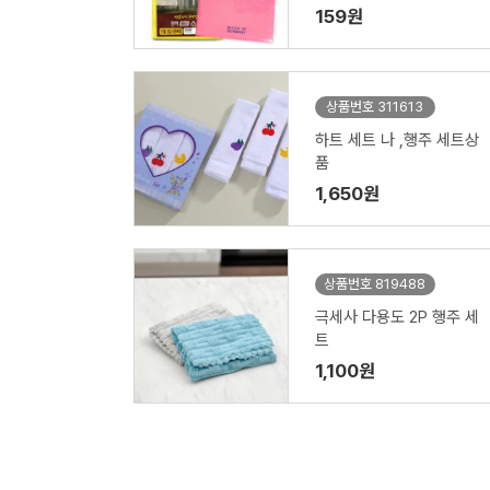
반포,완포
159원
상품번호 311613
하트 세트 나 ,행주 세트상
품
1,650원
상품번호 819488
극세사 다용도 2P 행주 세
트
1,100원