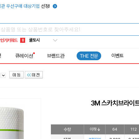
키캡
5
관 우선구매 대상기업
선정!
우산
6
텀블러
7
쿨토시
8
인기키워드
넥쿨러
9
타포린가방
10
전
큐레이션
브랜드관
이벤트
THE 전문
선풍기
1
주
3M 스카치브라이트
수량
이하
64
112