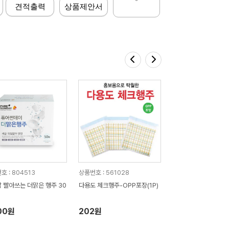
견적출력
상품제안서
호 : 804513
상품번호 : 561028
 빨아쓰는 더맑은 행주 30
다용도 체크행주-OPP포장(1P)
00원
202원