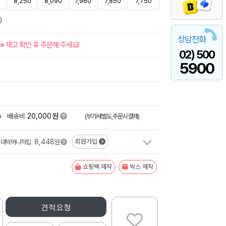
0
8,250
8,090
7,960
7,850
7,750
)
상담전화
※ 재고 확인 후 주문해 주세요!
02) 500
5900
원
+
배송비
20,000
(부가세별도,주문시결제)
8,448
회원가입
대박머니적립
원
쇼핑백 제작
박스 제작
견적요청